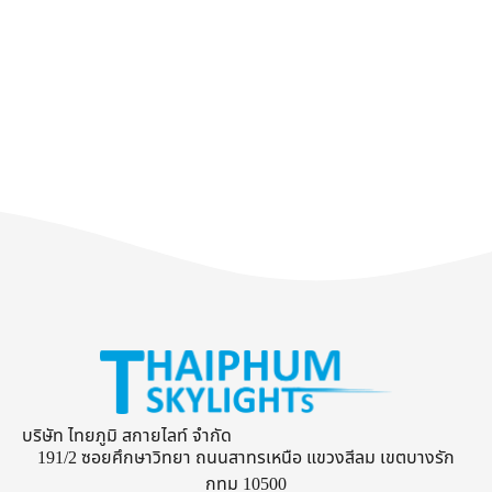
บริษัท ไทยภูมิ สกายไลท์ จำกัด
191/2 ซอยศึกษาวิทยา ถนนสาทรเหนือ แขวงสีลม เขตบางรัก
กทม 10500