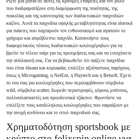
Ρίξτε μια ματιά σε αυτές τις κρίσιμες εταιρείες και τον ρόλο
που διαδραματίζουν στη διαμόρφωση της ποιότητας, της
ποικιλίας και της καινοτομίας των διαδικτυακών παιχνιδιών
καζίνο. Αυτά τα παιχνίδια υψηλής μεταβλητότητας είναι ιδανικά
για παίκτες που λαχταρούν τον ενθουσιασμό και αγαπούν το
γρήγορο και απρόβλεπτο παιχνίδι. Κατανοήστε τους
διαφορετικούς τύπους διαδικτυακών κουλοχέρηδων για να
βρείτε το τέλειο ταίρι για τις προτιμήσεις σας και να ενισχύσετε
την απόλαυσή σας. Για να βεβαιωθείτε ότι παίζετε παιχνίδια
που είναι δίκαια και κορυφαία, επιλέξτε αξιόπιστους παρόχους
όπως η Microgaming, η NetEnt, η Playtech και η Betsoft. Έχετε
το νου σας για κουλοχέρηδες που περιλαμβάνουν σύμβολα
wild, σύμβολα scatter, δωρεάν περιστροφές, γύρους μπόνους,
πολλαπλασιαστές και προοδευτικά τζάκποτ. Φροντίστε να
επιλέξετε τους κατάλληλους κουλοχέρηδες που ταιριάζουν με
την ανοχή κινδύνου και το στυλ παιχνιδιού σας.
Χρηματοδότηση sportsbook με
κρύπτο στο felixspin online για