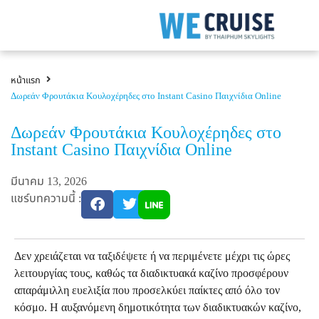
หน้าแรก
Δωρεάν Φρουτάκια Κουλοχέρηδες στο Instant Casino Παιχνίδια Online
Δωρεάν Φρουτάκια Κουλοχέρηδες στο
Instant Casino Παιχνίδια Online
มีนาคม 13, 2026
แชร์บทความนี้ :
Δεν χρειάζεται να ταξιδέψετε ή να περιμένετε μέχρι τις ώρες
λειτουργίας τους, καθώς τα διαδικτυακά καζίνο προσφέρουν
απαράμιλλη ευελιξία που προσελκύει παίκτες από όλο τον
κόσμο. Η αυξανόμενη δημοτικότητα των διαδικτυακών καζίνο,