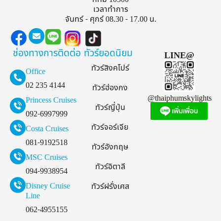
เวลาทำการ
จันทร์ - ศุกร์ 08.30 - 17.00 น.
ช่องทางการติดต่อ
ทัวร์ยอดนิยม
LINE@
ทัวร์สิงคโปร์
Office
02 235 4144
ทัวร์ฮ่องกง
@thaiphumskylights
Princess Cruises
ทัวร์ญี่ปุ่น
092-6997999
ทัวร์จอร์เจีย
Costa Cruises
081-9192518
ทัวร์อังกฤษ
MSC Cruises
ทัวร์อิตาลี
094-9938954
Disney Cruise
ทัวร์ฝรั่งเศส
Line
062-4955155