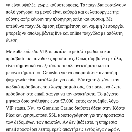
να είναι υψηλές, χωρίς καθυστερήσεις. Τα παιχνίδια φορτώνουν
πολύ γρήγορα, τα μενού είναι καθαρά και οι λειτουργίες της
οθόνης αφής κάνουν την πλοήγηση απλή και φυσική. Με
υπεύθυνο παιχνίδι, άμεση εξυπηρέτηση και νόμιμη λειτουργία,
μπορείς να απολαμβάνεις live και online παιχνίδια με απόλυτη
άνεση.
Με κάθε επίπεδο VIP, αποκτάτε περισσότερα δώρα και
πρόσβαση σε μοναδικές προσφορές. Όπως συμβαίνει με όλα,
είναι σημαντικό να εξετάσετε τα πλεονεκτήματα και τα
μειονεκτήματα του Gransino για να αποφασίσετε αν αυτή η
ψυχαγωγία είναι κατάλληλη για εσάς. Εάν έχετε ξεχάσει τον
κωδικό πρόσβασης του λογαριασμού σας, θα πρέπει να έχετε
πρόσβαση στο email σας για να τον ανακτήσετε. Το μέγιστο
μηνιαίο όριο ανάληψης είναι €7.000, εκτός αν αυξηθεί λόγω
VIP status. Ναι, το Gransino Casino διαθέτει άδεια στην Κόστα
Ρίκα και χρησιμοποιεί SSL κρυπτογράφηση για την προστασία
των δεδομένων των παικτών. Αν δεν βιάζεστε, η υπηρεσία
email προσφέρει λεπτομερείς απαντήσεις εντός λίγων ωρών.