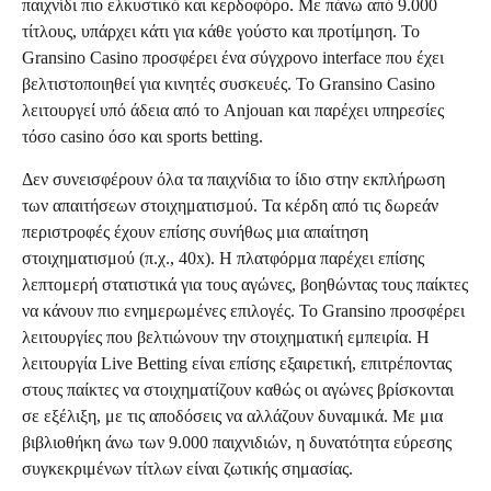
παιχνίδι πιο ελκυστικό και κερδοφόρο. Με πάνω από 9.000
τίτλους, υπάρχει κάτι για κάθε γούστο και προτίμηση. Το
Gransino Casino προσφέρει ένα σύγχρονο interface που έχει
βελτιστοποιηθεί για κινητές συσκευές. Το Gransino Casino
λειτουργεί υπό άδεια από το Anjouan και παρέχει υπηρεσίες
τόσο casino όσο και sports betting.
Δεν συνεισφέρουν όλα τα παιχνίδια το ίδιο στην εκπλήρωση
των απαιτήσεων στοιχηματισμού. Τα κέρδη από τις δωρεάν
περιστροφές έχουν επίσης συνήθως μια απαίτηση
στοιχηματισμού (π.χ., 40x). Η πλατφόρμα παρέχει επίσης
λεπτομερή στατιστικά για τους αγώνες, βοηθώντας τους παίκτες
να κάνουν πιο ενημερωμένες επιλογές. Το Gransino προσφέρει
λειτουργίες που βελτιώνουν την στοιχηματική εμπειρία. Η
λειτουργία Live Betting είναι επίσης εξαιρετική, επιτρέποντας
στους παίκτες να στοιχηματίζουν καθώς οι αγώνες βρίσκονται
σε εξέλιξη, με τις αποδόσεις να αλλάζουν δυναμικά. Με μια
βιβλιοθήκη άνω των 9.000 παιχνιδιών, η δυνατότητα εύρεσης
συγκεκριμένων τίτλων είναι ζωτικής σημασίας.