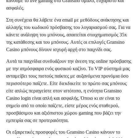
κάνουμε το live gaming στο Gransino ομαλό, ευχάριστο και
ασφαλές.
Στη συνέχεια θα λάβετε ένα email με μεθόδους ανάκτησης και
αλλαγής του κωδικού πρόσβασης του λογαριασμού σας. Για να
κάνετε ανάληψη του μπόνους, απαιτείται στοιχηματισμός 35x
της κατάθεσης και του μπόνους. Αυτές οι επιλογές Gransino
Casino μπόνους δίνουν ισχυρή αρχή στο παιχνίδι σας.
Αυτά τα παιχνίδια συνδυάζουν την άνεση της online πρόσβασης
με την ατμόσφαιρα ενός φυσικού καζίνο. Το VIP σύστημά μας
ανταμείβει τους πιστούς παίκτες με αυξανόμενα προνόμια όσο
περισσότερο παίζετε. Είτε διεκδικείτε το πρώτο σας μπόνους
είτε απλώς περιηγείστε στον ιστότοπο, η ενότητα Gransino
Casino login είναι απλή και ασφαλής. Όποιο κι αν είναι το
σημείο από το οποίο παίζετε, είστε μέρος ενός σταθερού,
προσβάσιμου και αξιόπιστου χώρου gaming που βάζει την
εμπειρία σας σε προτεραιότητα.
Οι εξαιρετικές προσφορές του Gransino Casino κάνουν το