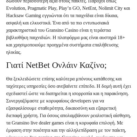
δώσουν περισσότερη αξία στους παίκτες. Πάροχοι όπως
Evolution, Pragmatic Play, Play’n GO, NetEnt, Nolimit City και
Hacksaw Gaming εγγυώνται ότι τα παιχνίδια είναι δίκαια,
ασφαλή και ελκυστικά. Ένα από τα πιο εντυπωσιακά
χαρακτηριστικά του Gransino Casino είναι η τεράστια
βιβλιοθήκη παιχνιδιών. Η πλατφόρμα μας είναι αυστηρά 18+
και χρησιμοποιούμε προηγμένα συστήματα επαλήθευσης
ηλικίας.
Γιατί NetBet Ονλάιν Καζίνο;
Θα ξεκλειδώσετε επίσης καλύτερα μπόνους κατάθεσης και
ταχύτερες υπηρεσίες όσο ανεβαίνετε επίπεδο. Η δομή αυτή έχει
σχεδιαστεί ώστε να διατηρείται η ισορροπία και η παρακίνηση.
Συνεργαζόμαστε με κορυφαίους developers για να
εξασφαλίσουμε σταθερότητα, δικαιοσύνη και εξαιρετική
διεπαφή χρήστη. Για όσους απολαμβάνουν ρεαλιστική αίσθηση,
τα Gransino live dealer games είναι η κορυφαία επιλογή. Με
έμφαση στην ποιότητα και την αλληλεπίδραση με τον παίκτη,