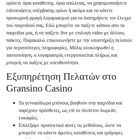
ορίσετε όρια κατάθεσης, όρια απώλειας, να χρησιμοποιήσετε
ειδοποιήσεις υπέρβασης ορίων ή ακόμα και να κάνετε
προσωρινή φραγή λογαριασμού για να διατηρήσετε τον έλεγχο
του παιχνιδιού σας. Εδώ μπορείτε να παιξετε κάποιο απο τα
παιχνiδια μας, ή να παίξετε live με επιλογή video με άλλους
παίκτες. Παρακαλώ επικοινωνήστε με την υποστήριξη πελατών
για περισσότερες πληροφορίες. Μόλις ολοκληρωθεί η
ταυτοποίηση, ο λογαριασμός ενεργοποιείται πλήρως και
μπορείς να παίξεις με υπευθυνότητα.
Εξυπηρέτηση Πελατών στο
Gransino Casino
Τα γενναιόδωρα μπόνους βοηθούν στα παιχνίδια και
παρέχουν πρόσθετες, ως επί το πλείστον δωρεάν,
ευκαιρίες.
Επιλέξαμε προσεκτικά αυτές τις μεθόδους, ώστε να
μπορείτε να κάνετε άμεσες καταθέσεις και γρήγορες