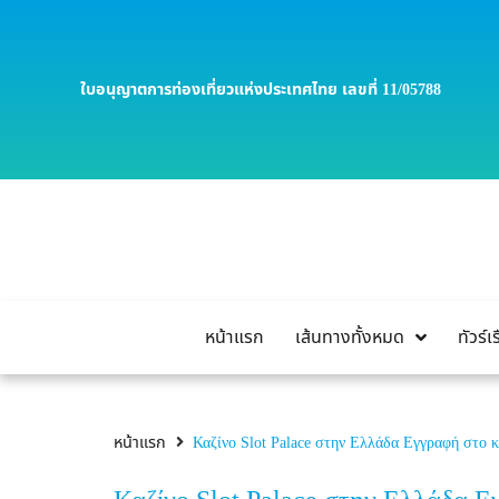
ใบอนุญาตการท่องเที่ยวแห่งประเทศไทย เลขที่ 11/05788
หน้าแรก
เส้นทางทั้งหมด
ทัวร์
หน้าแรก
Καζίνο Slot Palace στην Ελλάδα Εγγραφή στο κ