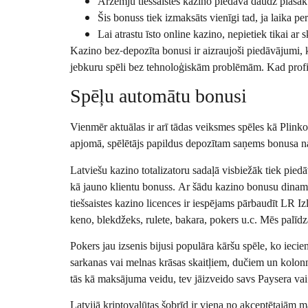
Ārzemju tiešsaistes kazino piedāvā daudz plašāku
Šis bonuss tiek izmaksāts vienīgi tad, ja laika per
Lai atrastu īsto online kazino, nepietiek tikai ar
Kazino bez-depozīta bonusi ir aizraujoši piedāvājumi, 
jebkuru spēli bez tehnoloģiskām problēmām. Kad profils
Spēļu automātu bonusi
Vienmēr aktuālas ir arī tādas veiksmes spēles kā Plinko
apjomā, spēlētājs papildus depozītam saņems bonusa n
Latviešu kazino totalizatoru sadaļā visbiežāk tiek pied
kā jauno klientu bonuss. Ar šādu kazino bonusu dinamiku 
tiešsaistes kazino licences ir iespējams pārbaudīt LR I
keno, blekdžeks, rulete, bakara, pokers u.c. Mēs palīdz
Pokers jau izsenis bijusi populāra kāršu spēle, ko iecien
sarkanas vai melnas krāsas skaitļiem, dučiem un kolonn
tās kā maksājuma veidu, tev jāizveido savs Paysera vai
Latvijā kriptovalūtas šobrīd ir viena no akceptētajām