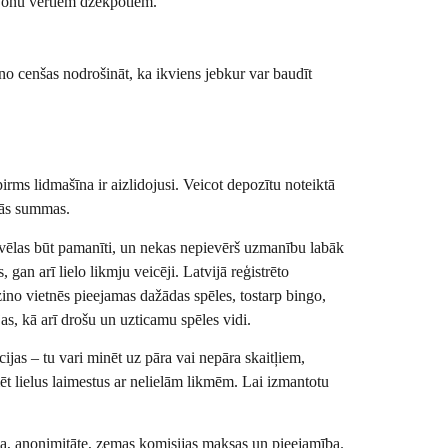
ljonu vērtiem džekpotiem.
no cenšas nodrošināt, ka ikviens jebkur var baudīt
rms lidmašīna ir aizlidojusi. Veicot depozītu noteiktā
tās summas.
, vēlas būt pamanīti, un nekas nepievērš uzmanību labāk
gan arī lielo likmju veicēji. Latvijā reģistrēto
zino vietnēs pieejamas dažādas spēles, tostarp bingo,
as, kā arī drošu un uzticamu spēles vidi.
cijas – tu vari minēt uz pāra vai nepāra skaitļiem,
t lielus laimestus ar nelielām likmēm. Lai izmantotu
ba, anonimitāte, zemas komisijas maksas un pieejamība.