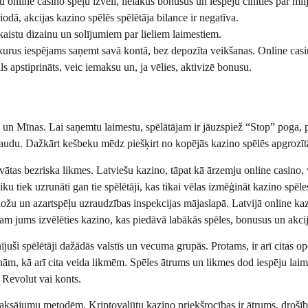
 online casino spēļu izvēli, lielākus bonusus un iespēju cīnīties par mi
iodā, akcijas kazino spēlēs spēlētāja bilance ir negatīva.
 skaistu dizainu un solījumiem par lieliem laimestiem.
kurus iespējams saņemt savā kontā, bez depozīta veikšanas. Online casi
 apstiprināts, veic iemaksu un, ja vēlies, aktivizē bonusu.
 un Mīnas. Lai saņemtu laimestu, spēlātājam ir jāuzspiež “Stop” poga, pi
audu. Dažkārt kešbeku mēdz piešķirt no kopējās kazino spēlēs apgrozī
āvātas bezriska likmes. Latviešu kazino, tāpat kā ārzemju online casino
tiek uzrunāti gan tie spēlētāji, kas tikai vēlas izmēģināt kazino spēles, 
zložu un azartspēļu uzraudzības inspekcijas mājaslapā. Latvijā online ka
am jums izvēlēties kazino, kas piedāvā labākās spēles, bonusus un akcij
ījuši spēlētāji dažādās valstīs un vecuma grupās. Protams, ir arī citas op
ām, kā arī cita veida likmēm. Spēles ātrums un likmes dod iespēju laimē
 Revolut vai konts.
 maksājumu metodēm. Kriptovalūtu kazino priekšrocības ir ātrums, drošī