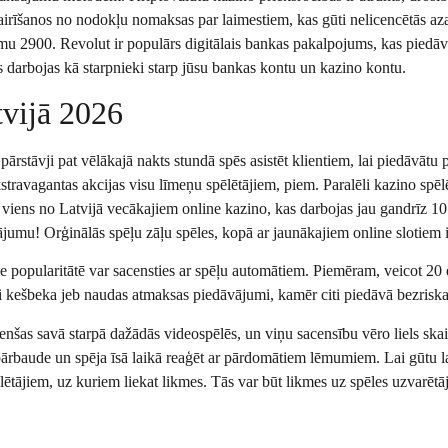
airīšanos no nodokļu nomaksas par laimestiem, kas gūti nelicencētās aza
mmu 2900. Revolut ir populārs digitālais bankas pakalpojums, kas piedā
kas darbojas kā starpnieki starp jūsu bankas kontu un kazino kontu.
vijā 2026
pārstāvji pat vēlākajā nakts stundā spēs asistēt klientiem, lai piedāvātu 
kstravagantas akcijas visu līmeņu spēlētājiem, piem. Paralēli kazino spēl
ir viens no Latvijā vecākajiem online kazino, kas darbojas jau gandrīz 
ājumu! Orģinālās spēļu zāļu spēles, kopā ar jaunākajiem online slotiem i
le popularitātē var sacensties ar spēļu automātiem. Piemēram, veicot 20
ti kešbeka jeb naudas atmaksas piedāvājumi, kamēr citi piedāvā bezriska
nšas savā starpā dažādās videospēlēs, un viņu sacensību vēro liels skaits
nu pārbaude un spēja īsā laikā reaģēt ar pārdomātiem lēmumiem. Lai gūt
tājiem, uz kuriem liekat likmes. Tās var būt likmes uz spēles uzvarētā