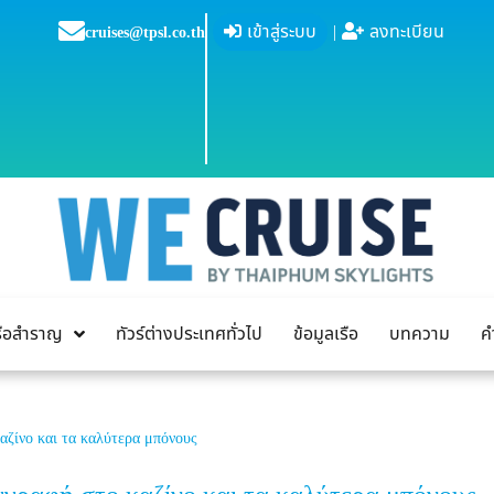
เข้าสู่ระบบ
|
ลงทะเบียน
cruises@tpsl.co.th
เรือสำราญ
ทัวร์ต่างประเทศทั่วไป
ข้อมูลเรือ
บทความ
ค
αζίνο και τα καλύτερα μπόνους