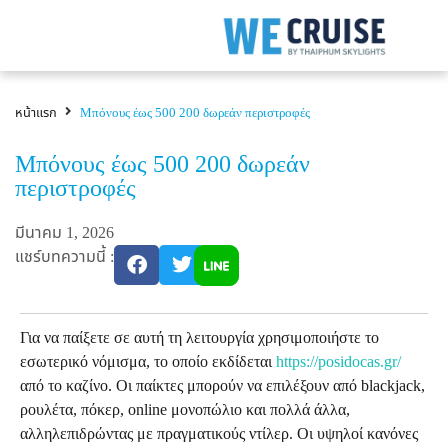
หน้าแรก
Μπόνους έως 500 200 δωρεάν περιστροφές
Μπόνους έως 500 200 δωρεάν
περιστροφές
มีนาคม 1, 2026
แชร์บทความนี้ :
Για να παίξετε σε αυτή τη λειτουργία χρησιμοποιήστε το
εσωτερικό νόμισμα, το οποίο εκδίδεται
https://posidocas.gr/
από το καζίνο. Οι παίκτες μπορούν να επιλέξουν από blackjack,
ρουλέτα, πόκερ, online μονοπώλιο και πολλά άλλα,
αλληλεπιδρώντας με πραγματικούς ντίλερ. Οι υψηλοί κανόνες