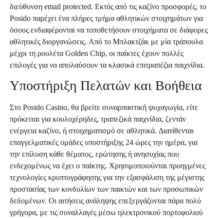
διεύθυνση email protected. Εκτός από τις καζίνο προσφορές, το
Posido παρέχει ένα πλήρες τμήμα αθλητικών στοιχημάτων για
όσους ενδιαφέρονται να τοποθετήσουν στοιχήματα σε διάφορες
αθλητικές διοργανώσεις. Από το Μπλακτζάκ με μία τράπουλα
μέχρι τη ρουλέτα Golden Chip, οι παίκτες έχουν πολλές
επιλογές για να απολαύσουν τα κλασικά επιτραπέζια παιχνίδια.
Υποστήριξη Πελατών και Βοήθεια
Στο Posido Casino, θα βρείτε συναρπαστική ψυχαγωγία, είτε
πρόκειται για κουλοχέρηδες, τραπεζικά παιχνίδια, ζεντάν
ενέργεια καζίνο, ή στοιχηματισμό σε αθλητικά. Διατίθενται
επαγγελματικές ομάδες υποστήριξης 24 ώρες την ημέρα, για
την επίλυση κάθε θέματος, ερώτησης ή ανησυχίας που
ενδεχομένως να έχει ο παίκτης. Χρησιμοποιούνται προηγμένες
τεχνολογίες κρυπτογράφησης για την εξασφάλιση της μέγιστης
προστασίας των κονδυλίων των παικτών και των προσωπικών
δεδομένων. Οι αιτήσεις ανάληψης επεξεργάζονται πάρα πολύ
γρήγορα, με τις συναλλαγές μέσω ηλεκτρονικού πορτοφολιού