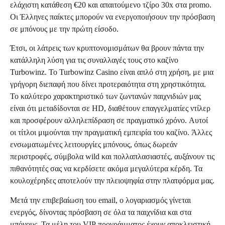
ελάχιστη κατάθεση €20 και απαιτούμενο τζίρο 30x στα promo.
Οι Έλληνες παίκτες μπορούν να ενεργοποιήσουν την πρόσβαση
σε μπόνους με την πρώτη είσοδο.
Έτσι, οι λάτρεις των κρυπτονομισμάτων θα βρουν πάντα την
κατάλληλη λύση για τις συναλλαγές τους στο καζίνο
Turbowinz. Το Turbowinz Casino είναι απλό στη χρήση, με μια
γρήγορη διεπαφή που δίνει προτεραιότητα στη χρηστικότητα.
Το καλύτερο χαρακτηριστικό των ζωντανών παιχνιδιών μας
είναι ότι μεταδίδονται σε HD, διαθέτουν επαγγελματίες ντίλερ
και προσφέρουν αλληλεπίδραση σε πραγματικό χρόνο. Αυτοί
οι τίτλοι μιμούνται την πραγματική εμπειρία του καζίνο. Άλλες
ενσωματωμένες λειτουργίες μπόνους, όπως δωρεάν
περιστροφές, σύμβολα wild και πολλαπλασιαστές, αυξάνουν τις
πιθανότητές σας να κερδίσετε ακόμα μεγαλύτερα κέρδη. Τα
κουλοχέρηδες αποτελούν την πλειοψηφία στην πλατφόρμα μας.
Μετά την επιβεβαίωση του email, ο λογαριασμός γίνεται
ενεργός, δίνοντας πρόσβαση σε όλα τα παιχνίδια και στα
μπόνους. Τα μέλη του VIP προγράμματος έχουν αποκλειστική