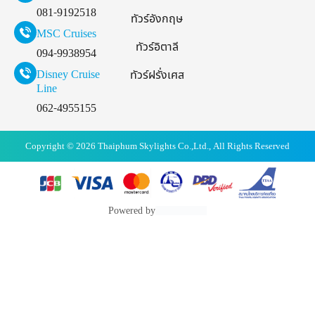
081-9192518
ทัวร์อังกฤษ
MSC Cruises
ทัวร์อิตาลี
094-9938954
Disney Cruise
ทัวร์ฝรั่งเศส
Line
062-4955155
Copyright © 2026 Thaiphum Skylights Co.,Ltd., All Rights Reserved
Powered by