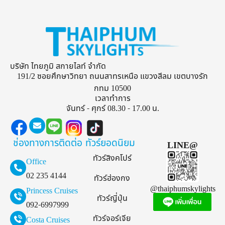
บริษัท ไทยภูมิ สกายไลท์ จำกัด
191/2 ซอยศึกษาวิทยา ถนนสาทรเหนือ แขวงสีลม เขตบางรัก
กทม 10500
เวลาทำการ
จันทร์ - ศุกร์ 08.30 - 17.00 น.
ช่องทางการติดต่อ
ทัวร์ยอดนิยม
LINE@
ทัวร์สิงคโปร์
Office
02 235 4144
ทัวร์ฮ่องกง
@thaiphumskylights
Princess Cruises
ทัวร์ญี่ปุ่น
092-6997999
ทัวร์จอร์เจีย
Costa Cruises