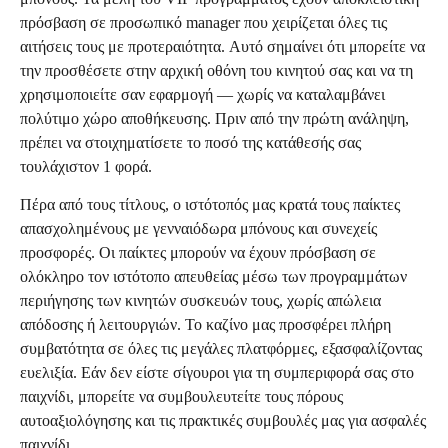
πρόσβαση σε προσωπικό manager που χειρίζεται όλες τις
αιτήσεις τους με προτεραιότητα. Αυτό σημαίνει ότι μπορείτε να
την προσθέσετε στην αρχική οθόνη του κινητού σας και να τη
χρησιμοποιείτε σαν εφαρμογή — χωρίς να καταλαμβάνει
πολύτιμο χώρο αποθήκευσης. Πριν από την πρώτη ανάληψη,
πρέπει να στοιχηματίσετε το ποσό της κατάθεσής σας
τουλάχιστον 1 φορά.
Πέρα από τους τίτλους, ο ιστότοπός μας κρατά τους παίκτες
απασχολημένους με γενναιόδωρα μπόνους και συνεχείς
προσφορές. Οι παίκτες μπορούν να έχουν πρόσβαση σε
ολόκληρο τον ιστότοπο απευθείας μέσω των προγραμμάτων
περιήγησης των κινητών συσκευών τους, χωρίς απώλεια
απόδοσης ή λειτουργιών. Το καζίνο μας προσφέρει πλήρη
συμβατότητα σε όλες τις μεγάλες πλατφόρμες, εξασφαλίζοντας
ευελιξία. Εάν δεν είστε σίγουροι για τη συμπεριφορά σας στο
παιχνίδι, μπορείτε να συμβουλευτείτε τους πόρους
αυτοαξιολόγησης και τις πρακτικές συμβουλές μας για ασφαλές
παιχνίδι.