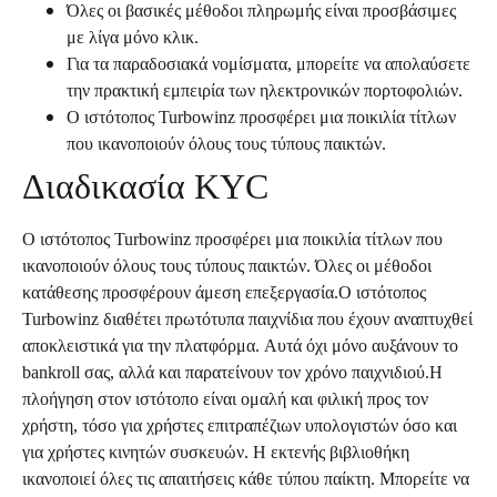
Όλες οι βασικές μέθοδοι πληρωμής είναι προσβάσιμες
με λίγα μόνο κλικ.
Για τα παραδοσιακά νομίσματα, μπορείτε να απολαύσετε
την πρακτική εμπειρία των ηλεκτρονικών πορτοφολιών.
Ο ιστότοπος Turbowinz προσφέρει μια ποικιλία τίτλων
που ικανοποιούν όλους τους τύπους παικτών.
Διαδικασία KYC
Ο ιστότοπος Turbowinz προσφέρει μια ποικιλία τίτλων που
ικανοποιούν όλους τους τύπους παικτών. Όλες οι μέθοδοι
κατάθεσης προσφέρουν άμεση επεξεργασία.Ο ιστότοπος
Turbowinz διαθέτει πρωτότυπα παιχνίδια που έχουν αναπτυχθεί
αποκλειστικά για την πλατφόρμα. Αυτά όχι μόνο αυξάνουν το
bankroll σας, αλλά και παρατείνουν τον χρόνο παιχνιδιού.Η
πλοήγηση στον ιστότοπο είναι ομαλή και φιλική προς τον
χρήστη, τόσο για χρήστες επιτραπέζιων υπολογιστών όσο και
για χρήστες κινητών συσκευών. Η εκτενής βιβλιοθήκη
ικανοποιεί όλες τις απαιτήσεις κάθε τύπου παίκτη. Μπορείτε να