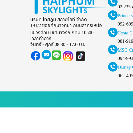
02 235 
Princess
บริษัท ไทยภูมิ สกายไลท์ จำกัด
092-69
191/2 ซอยศึกษาวิทยา ถนนสาทรเหนือ
แขวงสีลม เขตบางรัก กทม 10500
Costa C
เวลาทำการ
081-91
จันทร์ - ศุกร์ 08.30 - 17.00 น.
MSC Cr
094-99
Disney 
062-49