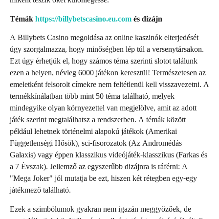
miként teszik őket különlegessé.
Témák
https://billybetscasino.eu.com
és dizájn
A Billybets Casino megoldása az online kaszinók elterjedését
úgy szorgalmazza, hogy minőségben lép túl a versenytársakon.
Ezt úgy érhetjük el, hogy számos téma szerinti slotot találunk
ezen a helyen, névleg 6000 játékon keresztül! Természetesen az
emeletként felsorolt címekre nem feltétlenül kell visszavezetni. A
termékkínálatban több mint 50 téma található, melyek
mindegyike olyan környezettel van megjelölve, amit az adott
játék szerint megtalálhatsz a rendszerben. A témák között
például lehetnek történelmi alapokú játékok (Amerikai
Függetlenségi Hősök), sci-fisorozatok (Az Andromédás
Galaxis) vagy éppen klasszikus videójáték-klasszikus (Farkas és
a 7 Évszak). Jellemző az egyszerűbb dizájnra is ráférni: A
"Mega Joker" jól mutatja be ezt, hiszen két rétegben egy-egy
játékmező található.
Ezek a szimbólumok gyakran nem igazán meggyőzőek, de