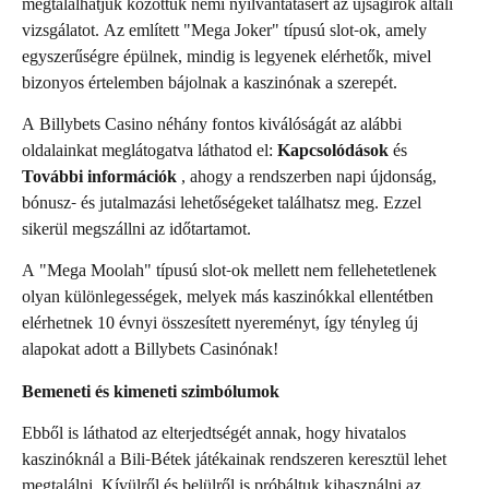
megtalálhatjuk közöttük némi nyilvántatásért az újságírók általi
vizsgálatot. Az említett "Mega Joker" típusú slot-ok, amely
egyszerűségre épülnek, mindig is legyenek elérhetők, mivel
bizonyos értelemben bájolnak a kaszinónak a szerepét.
A Billybets Casino néhány fontos kiválóságát az alábbi
oldalainkat meglátogatva láthatod el:
Kapcsolódások
és
További információk
, ahogy a rendszerben napi újdonság,
bónusz- és jutalmazási lehetőségeket találhatsz meg. Ezzel
sikerül megszállni az időtartamot.
A "Mega Moolah" típusú slot-ok mellett nem fellehetetlenek
olyan különlegességek, melyek más kaszinókkal ellentétben
elérhetnek 10 évnyi összesített nyereményt, így tényleg új
alapokat adott a Billybets Casinónak!
Bemeneti és kimeneti szimbólumok
Ebből is láthatod az elterjedtségét annak, hogy hivatalos
kaszinóknál a Bili-Bétek játékainak rendszeren keresztül lehet
megtalálni. Kívülről és belülről is próbáltuk kihasználni az