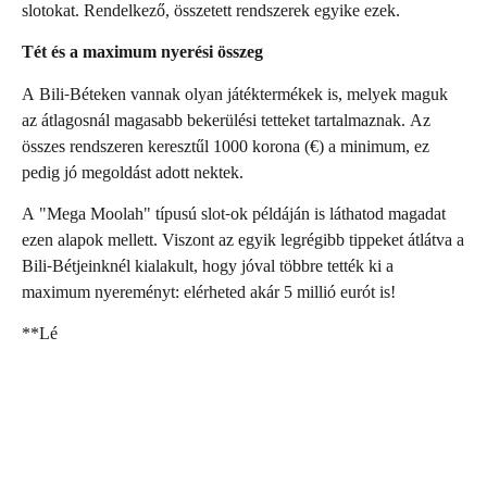
slotokat. Rendelkező, összetett rendszerek egyike ezek.
Tét és a maximum nyerési összeg
A Bili-Béteken vannak olyan játéktermékek is, melyek maguk
az átlagosnál magasabb bekerülési tetteket tartalmaznak. Az
összes rendszeren keresztűl 1000 korona (€) a minimum, ez
pedig jó megoldást adott nektek.
A "Mega Moolah" típusú slot-ok példáján is láthatod magadat
ezen alapok mellett. Viszont az egyik legrégibb tippeket átlátva a
Bili-Bétjeinknél kialakult, hogy jóval többre tették ki a
maximum nyereményt: elérheted akár 5 millió eurót is!
**Lé