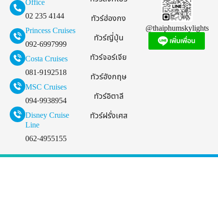
Office
02 235 4144
ทัวร์ฮ่องกง
@thaiphumskylights
Princess Cruises
ทัวร์ญี่ปุ่น
092-6997999
ทัวร์จอร์เจีย
Costa Cruises
081-9192518
ทัวร์อังกฤษ
MSC Cruises
ทัวร์อิตาลี
094-9938954
Disney Cruise
ทัวร์ฝรั่งเศส
Line
062-4955155
Copyright © 2026 Thaiphum Skylights Co.,Ltd., All Rights Reserved
Powered by