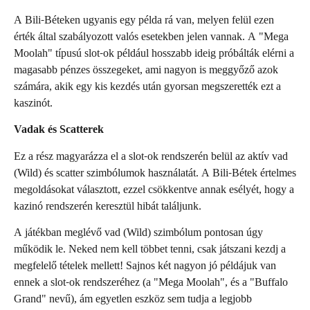
A Bili-Béteken ugyanis egy példa rá van, melyen felül ezen
érték által szabályozott valós esetekben jelen vannak. A "Mega
Moolah" típusú slot-ok például hosszabb ideig próbálták elérni a
magasabb pénzes összegeket, ami nagyon is meggyőző azok
számára, akik egy kis kezdés után gyorsan megszerették ezt a
kaszinót.
Vadak és Scatterek
Ez a rész magyarázza el a slot-ok rendszerén belül az aktív vad
(Wild) és scatter szimbólumok használatát. A Bili-Bétek értelmes
megoldásokat választott, ezzel csökkentve annak esélyét, hogy a
kazinó rendszerén keresztül hibát találjunk.
A játékban meglévő vad (Wild) szimbólum pontosan úgy
működik le. Neked nem kell többet tenni, csak játszani kezdj a
megfelelő tételek mellett! Sajnos két nagyon jó példájuk van
ennek a slot-ok rendszeréhez (a "Mega Moolah", és a "Buffalo
Grand" nevű), ám egyetlen eszköz sem tudja a legjobb