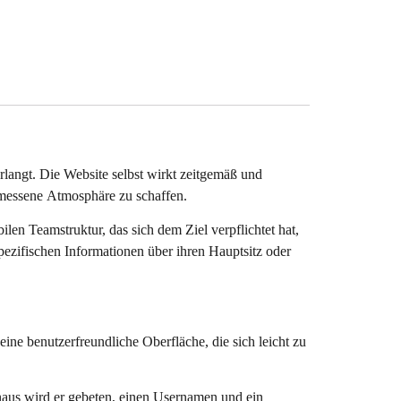
erlangt. Die Website selbst wirkt zeitgemäß und
emessene Atmosphäre zu schaffen.
en Teamstruktur, das sich dem Ziel verpflichtet hat,
spezifischen Informationen über ihren Hauptsitz oder
eine benutzerfreundliche Oberfläche, die sich leicht zu
aus wird er gebeten, einen Usernamen und ein