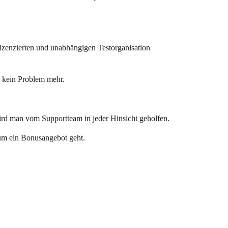
 lizenzierten und unabhängigen Testorganisation
M kein Problem mehr.
ird man vom Supportteam in jeder Hinsicht geholfen.
 um ein Bonusangebot geht.