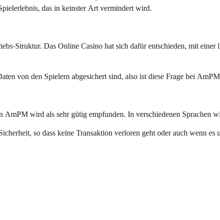
pielerlebnis, das in keinster Art vermindert wird.
ebs-Struktur. Das Online Casino hat sich dafür entschieden, mit einer
Daten von den Spielern abgesichert sind, also ist diese Frage bei AmP
von AmPM wird als sehr gütig empfunden. In verschiedenen Sprachen w
cherheit, so dass keine Transaktion verloren geht oder auch wenn es