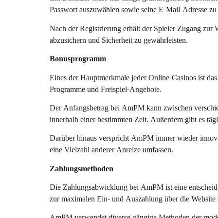
Passwort auszuwählen sowie seine E-Mail-Adresse zu hi
Nach der Registrierung erhält der Spieler Zugang zur
abzusichern und Sicherheit zu gewährleisten.
Bonusprogramm
Eines der Hauptmerkmale jeder Online-Casinos ist d
Programme und Freispiel-Angebote.
Der Anfangsbetrag bei AmPM kann zwischen verschiede
innerhalb einer bestimmten Zeit. Außerdem gibt es täg
Darüber hinaus verspricht AmPM immer wieder innova
eine Vielzahl anderer Anreize umfassen.
Zahlungsmethoden
Die Zahlungsabwicklung bei AmPM ist eine entscheidend
zur maximalen Ein- und Auszahlung über die Website s
AmPM verwendet diverse gängige Methoden der modern