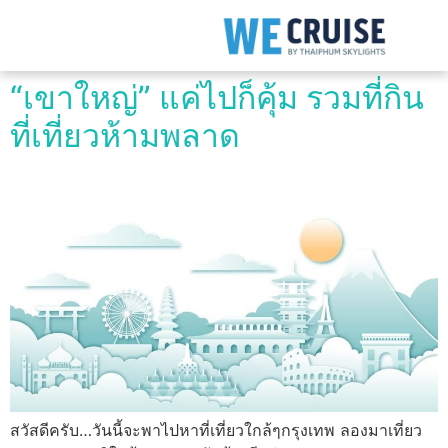
“เขาใหญ่” แค่ไปก็คุ้ม รวมที่กิน
ที่เที่ยวห้ามพลาด
สวัสดีครับ…วันนี้จะพาไปหาที่เที่ยวใกล้ๆกรุงเทพ ลองมาเที่ยว