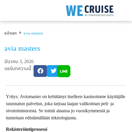
หน้าแรก
avia masters
avia masters
มีนาคม 3, 2026
แชร์บทความนี้ :
Yritys: Aviomaster on kehittänyt itselleen kasinoimme käyttäjille
suunnatun palvelun, joka tarjoaa laajan valikoiman peli- ja
sivutoiminnoista. Se toimii alaansa jo vuosikymmeniä ja
tunnetaan edistämällään teknologiasta.
Rekisteröintiprosessi