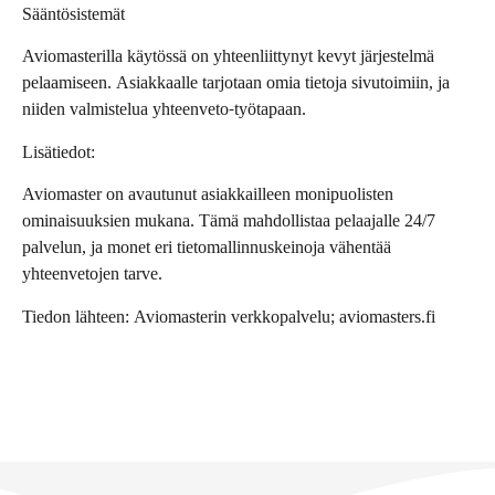
Sääntösistemät
Aviomasterilla käytössä on yhteenliittynyt kevyt järjestelmä
pelaamiseen. Asiakkaalle tarjotaan omia tietoja sivutoimiin, ja
niiden valmistelua yhteenveto-työtapaan.
Lisätiedot:
Aviomaster on avautunut asiakkailleen monipuolisten
ominaisuuksien mukana. Tämä mahdollistaa pelaajalle 24/7
palvelun, ja monet eri tietomallinnuskeinoja vähentää
yhteenvetojen tarve.
Tiedon lähteen: Aviomasterin verkkopalvelu; aviomasters.fi