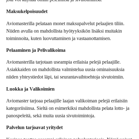
Maksukelpoisuudet
Aviomasterilla pelataan monet maksupalvelut pelaajien tiliin.
Niiden avulla on mahdollista hyötyyksikön lisäksi muitakin
toiminnoita, kuten luovuttaminen ja vastaanottamisen.
Pelaaminen ja Pelivalikoima
Aviomasterilla tarjotaan useampia erilaisia pelejä pelaajille.
Asiakkaiden on mahdollista valmistelua uusia ominaisuuksia
niiden yhteystiedot läpi, tai seurantavaihtoehtoja sivutoimiin.
Luokka ja Valikoimien
Aviomaster tarjoaa pelaajille laajan valikoiman pelejä erilaisiin
kategoriisiinsa. Sieltä on esimerkiksi mahdollista pelata lotto- ja
panospeleitä, sekä muita uusia sivutoimintoja.
Palvelun tarjoavat yritydet