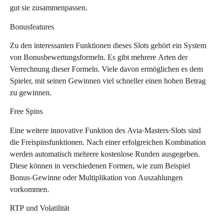
gut sie zusammenpassen.
Bonusfeatures
Zu den interessanten Funktionen dieses Slots gehört ein System
von Bonusbewertungsformeln. Es gibt mehrere Arten der
Verrechnung dieser Formeln. Viele davon ermöglichen es dem
Spieler, mit seinen Gewinnen viel schneller einen hohen Betrag
zu gewinnen.
Free Spins
Eine weitere innovative Funktion des Avia-Masters-Slots sind
die Freispinsfunktionen. Nach einer erfolgreichen Kombination
werden automatisch mehrere kostenlose Runden ausgegeben.
Diese können in verschiedenen Formen, wie zum Beispiel
Bonus-Gewinne oder Multiplikation von Auszahlungen
vorkommen.
RTP und Volatilität