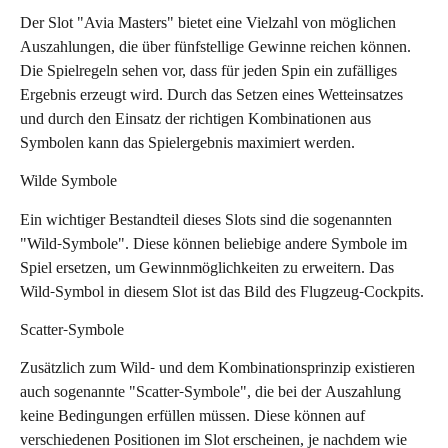
Der Slot "Avia Masters" bietet eine Vielzahl von möglichen
Auszahlungen, die über fünfstellige Gewinne reichen können.
Die Spielregeln sehen vor, dass für jeden Spin ein zufälliges
Ergebnis erzeugt wird. Durch das Setzen eines Wetteinsatzes
und durch den Einsatz der richtigen Kombinationen aus
Symbolen kann das Spielergebnis maximiert werden.
Wilde Symbole
Ein wichtiger Bestandteil dieses Slots sind die sogenannten
"Wild-Symbole". Diese können beliebige andere Symbole im
Spiel ersetzen, um Gewinnmöglichkeiten zu erweitern. Das
Wild-Symbol in diesem Slot ist das Bild des Flugzeug-Cockpits.
Scatter-Symbole
Zusätzlich zum Wild- und dem Kombinationsprinzip existieren
auch sogenannte "Scatter-Symbole", die bei der Auszahlung
keine Bedingungen erfüllen müssen. Diese können auf
verschiedenen Positionen im Slot erscheinen, je nachdem wie