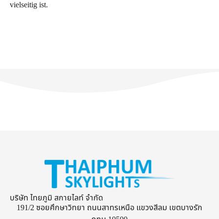
vielseitig ist.
บริษัท ไทยภูมิ สกายไลท์ จำกัด
191/2 ซอยศึกษาวิทยา ถนนสาทรเหนือ แขวงสีลม เขตบางรัก