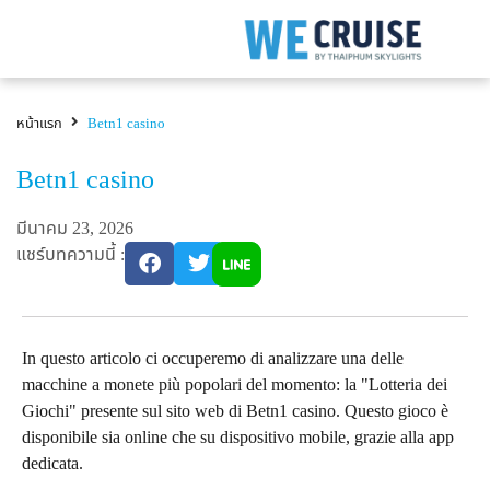
หน้าแรก
Betn1 casino
Betn1 casino
มีนาคม 23, 2026
แชร์บทความนี้ :
In questo articolo ci occuperemo di analizzare una delle
macchine a monete più popolari del momento: la "Lotteria dei
Giochi" presente sul sito web di Betn1 casino. Questo gioco è
disponibile sia online che su dispositivo mobile, grazie alla app
dedicata.