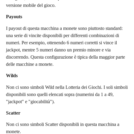
versione mobile del gioco.
Payouts
I payout di questa macchina a monete sono piuttosto standard:
una serie di vincite disponibili per differenti combinazioni di
numeri. Per esempio, ottenendo 6 numeri corretti si vince il
jackpot, mentre 5 numeri danno un premio minore e via
discorrendo. Questa configurazione è tipica della maggior parte
delle macchine a monete.
Wilds
Non ci sono simboli Wild nella Lotteria dei Giochi. I soli simboli
disponibili sono quelli elencati sopra (numerini da 1 a 49,
"jackpot" e "giocabilità").
Scatter
Non ci sono simboli Scatter disponibili in questa macchina a
monete.