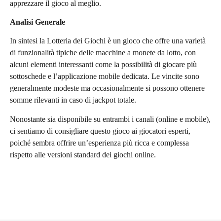
apprezzare il gioco al meglio.
Analisi Generale
In sintesi la Lotteria dei Giochi è un gioco che offre una varietà
di funzionalità tipiche delle macchine a monete da lotto, con
alcuni elementi interessanti come la possibilità di giocare più
sottoschede e l’applicazione mobile dedicata. Le vincite sono
generalmente modeste ma occasionalmente si possono ottenere
somme rilevanti in caso di jackpot totale.
Nonostante sia disponibile su entrambi i canali (online e mobile),
ci sentiamo di consigliare questo gioco ai giocatori esperti,
poiché sembra offrire un’esperienza più ricca e complessa
rispetto alle versioni standard dei giochi online.