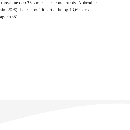
 moyenne de x35 sur les sites concurrents. Aphrodite
n. 20 €). Le casino fait partie du top 13,6% des
ager x35).