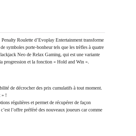
Penalty Roulette d’Evoplay Entertainment transforme
 de symboles porte-bonheur tels que les trèfles à quatre
n Blackjack Neo de Relax Gaming, qui est une variante
, la progression et la fonction « Hold and Win ».
bilité de décrocher des prix cumulatifs à tout moment.
 » !
otions régulières et permet de récupérer de façon
t c’est l’offre préféré des nouveaux joueurs car comme