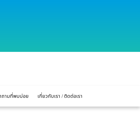
ำถามที่พบบ่อย
เกี่ยวกับเรา / ติดต่อเรา