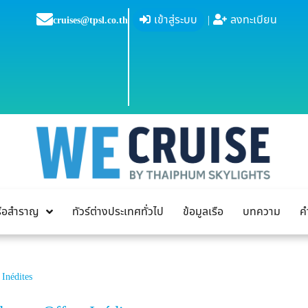
เข้าสู่ระบบ
|
ลงทะเบียน
cruises@tpsl.co.th
เรือสำราญ
ทัวร์ต่างประเทศทั่วไป
ข้อมูลเรือ
บทความ
ค
 Inédites