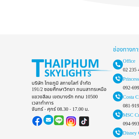
ช่องทางกา
Office
02 235 
Princess
บริษัท ไทยภูมิ สกายไลท์ จำกัด
092-69
191/2 ซอยศึกษาวิทยา ถนนสาทรเหนือ
แขวงสีลม เขตบางรัก กทม 10500
Costa C
เวลาทำการ
081-91
จันทร์ - ศุกร์ 08.30 - 17.00 น.
MSC Cr
094-99
Disney 