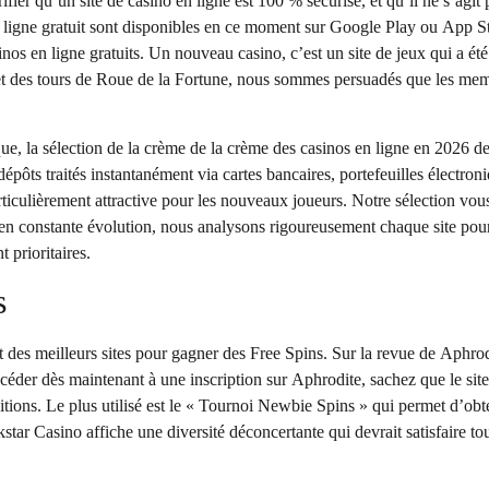
érifier qu’un site de casino en ligne est 100 % sécurisé, et qu’il ne s’ag
 ligne gratuit sont disponibles en ce moment sur Google Play ou App
sinos en ligne gratuits. Un nouveau casino, c’est un site de jeux qui a é
s et des tours de Roue de la Fortune, nous sommes persuadés que les 
e, la sélection de la crème de la crème des casinos en ligne en 2026 devi
dépôts traités instantanément via cartes bancaires, portefeuilles élect
rticulièrement attractive pour les nouveaux joueurs. Notre sélection vou
 en constante évolution, nous analysons rigoureusement chaque site po
t prioritaires.
s
t des meilleurs sites pour gagner des Free Spins. Sur la revue de Aphrod
céder dès maintenant à une inscription sur Aphrodite, sachez que le si
tions. Le plus utilisé est le « Tournoi Newbie Spins » qui permet d’obt
ar Casino affiche une diversité déconcertante qui devrait satisfaire t