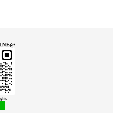
INE@
ghts