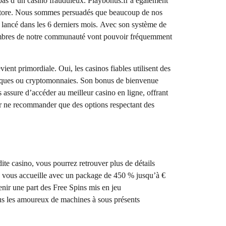
it pas d’un casino frauduleux. Playbonus.fr a également
 Store. Nous sommes persuadés que beaucoup de nos
té lancé dans les 6 derniers mois. Avec son système de
membres de notre communauté vont pouvoir fréquemment
ent primordiale. Oui, les casinos fiables utilisent des
roniques ou cryptomonnaies. Son bonus de bienvenue
s assure d’accéder au meilleur casino en ligne, offrant
ur ne recommander que des options respectant des
ite casino, vous pourrez retrouver plus de détails
te vous accueille avec un package de 450 % jusqu’à €
enir une part des Free Spins mis en jeu
ous les amoureux de machines à sous présents