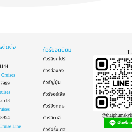
รติดต่อ
ทัวร์ยอดนิยม
L
ทัวร์สิงคโปร์
4144
ทัวร์ฮ่องกง
 Cruises
ทัวร์ญี่ปุ่น
97999
ruises
ทัวร์จอร์เจีย
92518
ทัวร์อังกฤษ
uises
@thaiphumskyli
38954
ทัวร์อิตาลี
Cruise Line
ทัวร์ฝรั่งเศส