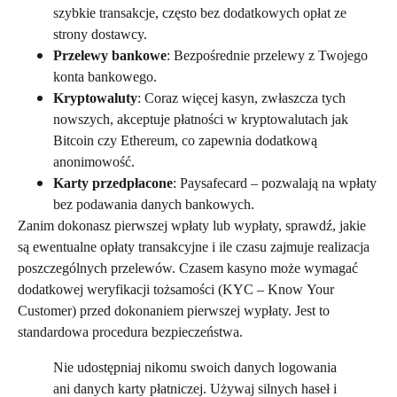
szybkie transakcje, często bez dodatkowych opłat ze
strony dostawcy.
Przelewy bankowe
: Bezpośrednie przelewy z Twojego
konta bankowego.
Kryptowaluty
: Coraz więcej kasyn, zwłaszcza tych
nowszych, akceptuje płatności w kryptowalutach jak
Bitcoin czy Ethereum, co zapewnia dodatkową
anonimowość.
Karty przedpłacone
: Paysafecard – pozwalają na wpłaty
bez podawania danych bankowych.
Zanim dokonasz pierwszej wpłaty lub wypłaty, sprawdź, jakie
są ewentualne opłaty transakcyjne i ile czasu zajmuje realizacja
poszczególnych przelewów. Czasem kasyno może wymagać
dodatkowej weryfikacji tożsamości (KYC – Know Your
Customer) przed dokonaniem pierwszej wypłaty. Jest to
standardowa procedura bezpieczeństwa.
Nie udostępniaj nikomu swoich danych logowania
ani danych karty płatniczej. Używaj silnych haseł i