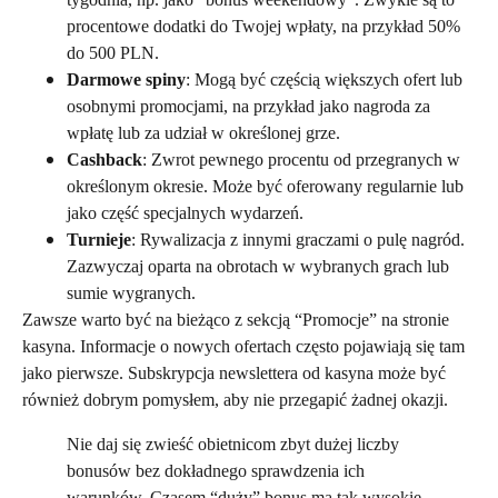
tygodnia, np. jako “bonus weekendowy”. Zwykle są to
procentowe dodatki do Twojej wpłaty, na przykład 50%
do 500 PLN.
Darmowe spiny
: Mogą być częścią większych ofert lub
osobnymi promocjami, na przykład jako nagroda za
wpłatę lub za udział w określonej grze.
Cashback
: Zwrot pewnego procentu od przegranych w
określonym okresie. Może być oferowany regularnie lub
jako część specjalnych wydarzeń.
Turnieje
: Rywalizacja z innymi graczami o pulę nagród.
Zazwyczaj oparta na obrotach w wybranych grach lub
sumie wygranych.
Zawsze warto być na bieżąco z sekcją “Promocje” na stronie
kasyna. Informacje o nowych ofertach często pojawiają się tam
jako pierwsze. Subskrypcja newslettera od kasyna może być
również dobrym pomysłem, aby nie przegapić żadnej okazji.
Nie daj się zwieść obietnicom zbyt dużej liczby
bonusów bez dokładnego sprawdzenia ich