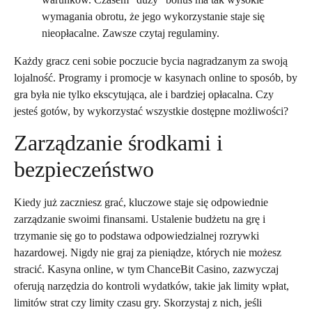
warunków. Czasem “duży” bonus ma tak wysokie
wymagania obrotu, że jego wykorzystanie staje się
nieopłacalne. Zawsze czytaj regulaminy.
Każdy gracz ceni sobie poczucie bycia nagradzanym za swoją
lojalność. Programy i promocje w kasynach online to sposób, by
gra była nie tylko ekscytująca, ale i bardziej opłacalna. Czy
jesteś gotów, by wykorzystać wszystkie dostępne możliwości?
Zarządzanie środkami i
bezpieczeństwo
Kiedy już zaczniesz grać, kluczowe staje się odpowiednie
zarządzanie swoimi finansami. Ustalenie budżetu na grę i
trzymanie się go to podstawa odpowiedzialnej rozrywki
hazardowej. Nigdy nie graj za pieniądze, których nie możesz
stracić. Kasyna online, w tym ChanceBit Casino, zazwyczaj
oferują narzędzia do kontroli wydatków, takie jak limity wpłat,
limitów strat czy limity czasu gry. Skorzystaj z nich, jeśli