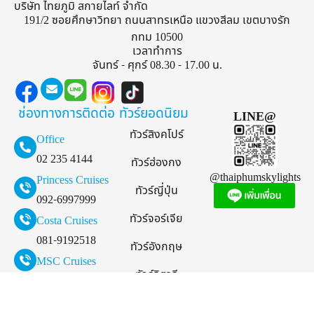
บริษัท ไทยภูมิ สกายไลท์ จำกัด
191/2 ซอยศึกษาวิทยา ถนนสาทรเหนือ แขวงสีลม เขตบางรัก
กทม 10500
เวลาทำการ
จันทร์ - ศุกร์ 08.30 - 17.00 น.
ช่องทางการติดต่อ
ทัวร์ยอดนิยม
LINE@
ทัวร์สิงคโปร์
Office
02 235 4144
ทัวร์ฮ่องกง
@thaiphumskylights
Princess Cruises
ทัวร์ญี่ปุ่น
092-6997999
ทัวร์จอร์เจีย
Costa Cruises
081-9192518
ทัวร์อังกฤษ
MSC Cruises
ทัวร์อิตาลี
094-9938954
Disney Cruise
ทัวร์ฝรั่งเศส