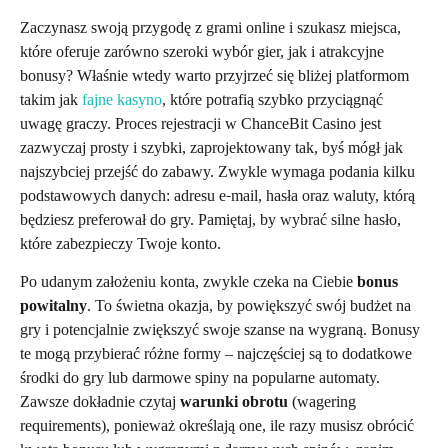
Zaczynasz swoją przygodę z grami online i szukasz miejsca,
które oferuje zarówno szeroki wybór gier, jak i atrakcyjne
bonusy? Właśnie wtedy warto przyjrzeć się bliżej platformom
takim jak
fajne kasyno
, które potrafią szybko przyciągnąć
uwagę graczy. Proces rejestracji w ChanceBit Casino jest
zazwyczaj prosty i szybki, zaprojektowany tak, byś mógł jak
najszybciej przejść do zabawy. Zwykle wymaga podania kilku
podstawowych danych: adresu e-mail, hasła oraz waluty, którą
będziesz preferował do gry. Pamiętaj, by wybrać silne hasło,
które zabezpieczy Twoje konto.
Po udanym założeniu konta, zwykle czeka na Ciebie
bonus
powitalny
. To świetna okazja, by powiększyć swój budżet na
gry i potencjalnie zwiększyć swoje szanse na wygraną. Bonusy
te mogą przybierać różne formy – najczęściej są to dodatkowe
środki do gry lub darmowe spiny na popularne automaty.
Zawsze dokładnie czytaj
warunki obrotu
(wagering
requirements), ponieważ określają one, ile razy musisz obrócić