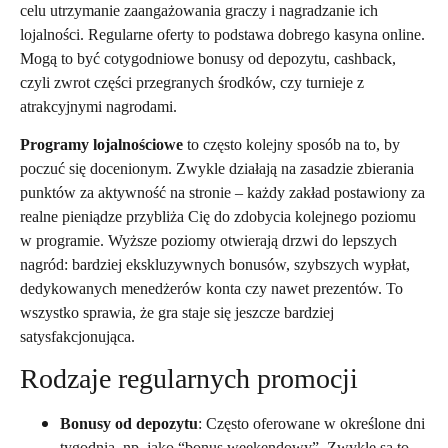
celu utrzymanie zaangażowania graczy i nagradzanie ich
lojalności. Regularne oferty to podstawa dobrego kasyna online.
Mogą to być cotygodniowe bonusy od depozytu, cashback,
czyli zwrot części przegranych środków, czy turnieje z
atrakcyjnymi nagrodami.
Programy lojalnościowe
to często kolejny sposób na to, by
poczuć się docenionym. Zwykle działają na zasadzie zbierania
punktów za aktywność na stronie – każdy zakład postawiony za
realne pieniądze przybliża Cię do zdobycia kolejnego poziomu
w programie. Wyższe poziomy otwierają drzwi do lepszych
nagród: bardziej ekskluzywnych bonusów, szybszych wypłat,
dedykowanych menedżerów konta czy nawet prezentów. To
wszystko sprawia, że gra staje się jeszcze bardziej
satysfakcjonująca.
Rodzaje regularnych promocji
Bonusy od depozytu
: Często oferowane w określone dni