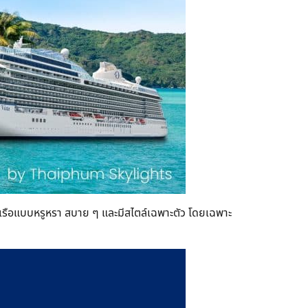
องเรือแบบหรูหรา สบาย ๆ และมีสไตล์เฉพาะตัว โดยเฉพาะ