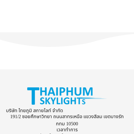
บริษัท ไทยภูมิ สกายไลท์ จำกัด
191/2 ซอยศึกษาวิทยา ถนนสาทรเหนือ แขวงสีลม เขตบางรัก
กทม 10500
เวลาทำการ