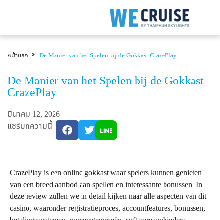
หน้าแรก
De Manier van het Spelen bij de Gokkast CrazePlay
De Manier van het Spelen bij de Gokkast
CrazePlay
มีนาคม 12, 2026
แชร์บทความนี้ :
CrazePlay is een online gokkast waar spelers kunnen genieten
van een breed aanbod aan spellen en interessante bonussen. In
deze review zullen we in detail kijken naar alle aspecten van dit
casino, waaronder registratieproces, accountfeatures, bonussen,