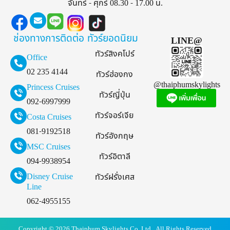
จันทร์ - ศุกร์ 08.30 - 17.00 น.
ช่องทางการติดต่อ
ทัวร์ยอดนิยม
LINE@
ทัวร์สิงคโปร์
Office
02 235 4144
ทัวร์ฮ่องกง
@thaiphumskylights
Princess Cruises
ทัวร์ญี่ปุ่น
092-6997999
ทัวร์จอร์เจีย
Costa Cruises
081-9192518
ทัวร์อังกฤษ
MSC Cruises
ทัวร์อิตาลี
094-9938954
Disney Cruise
ทัวร์ฝรั่งเศส
Line
062-4955155
Copyright © 2026 Thaiphum Skylights Co.,Ltd., All Rights Reserved