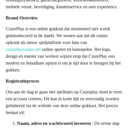
betalingssystemen, gamecategorieën, softwareaanbieders,
mobiele versie, beveiliging, klantenservice en user experience.
Brand Overview
CrazePlay is een online gokkast dat momenteel niet wordt
geïntroduceerd in de markt. We nemen aan dat dit casino
opkomt als nieuw spelplatform voor fans van
crazeplaycasino.net
online spelen en kansspelen. Het logo,
design en manier van werken wijzen erop dat CrazePlay een
modern en betaalbare option is om je tijd door te brengen bij het
gokken.
Registratieproces
Om aan de slag te gaan met spelletjes op Crazeplay moet je eerst
een account creëren. Dit kan in korte tijd en eenvoudig worden
geïnitieerd via de website van deze online gokkast. Het proces
bestaat uit:
Naam, adres en wachtwoord invoeren
: De eerste stap