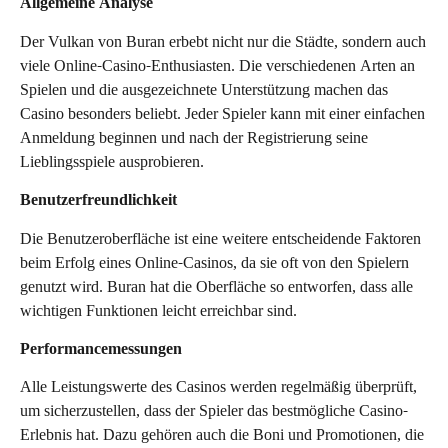
Allgemeine Analyse
Der Vulkan von Buran erbebt nicht nur die Städte, sondern auch
viele Online-Casino-Enthusiasten. Die verschiedenen Arten an
Spielen und die ausgezeichnete Unterstützung machen das
Casino besonders beliebt. Jeder Spieler kann mit einer einfachen
Anmeldung beginnen und nach der Registrierung seine
Lieblingsspiele ausprobieren.
Benutzerfreundlichkeit
Die Benutzeroberfläche ist eine weitere entscheidende Faktoren
beim Erfolg eines Online-Casinos, da sie oft von den Spielern
genutzt wird. Buran hat die Oberfläche so entworfen, dass alle
wichtigen Funktionen leicht erreichbar sind.
Performancemessungen
Alle Leistungswerte des Casinos werden regelmäßig überprüft,
um sicherzustellen, dass der Spieler das bestmögliche Casino-
Erlebnis hat. Dazu gehören auch die Boni und Promotionen, die