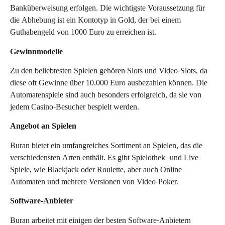
Banküberweisung erfolgen. Die wichtigste Voraussetzung für
die Abhebung ist ein Kontotyp in Gold, der bei einem
Guthabengeld von 1000 Euro zu erreichen ist.
Gewinnmodelle
Zu den beliebtesten Spielen gehören Slots und Video-Slots, da
diese oft Gewinne über 10.000 Euro ausbezahlen können. Die
Automatenspiele sind auch besonders erfolgreich, da sie von
jedem Casino-Besucher bespielt werden.
Angebot an Spielen
Buran bietet ein umfangreiches Sortiment an Spielen, das die
verschiedensten Arten enthält. Es gibt Spielothek- und Live-
Spiele, wie Blackjack oder Roulette, aber auch Online-
Automaten und mehrere Versionen von Video-Poker.
Software-Anbieter
Buran arbeitet mit einigen der besten Software-Anbietern