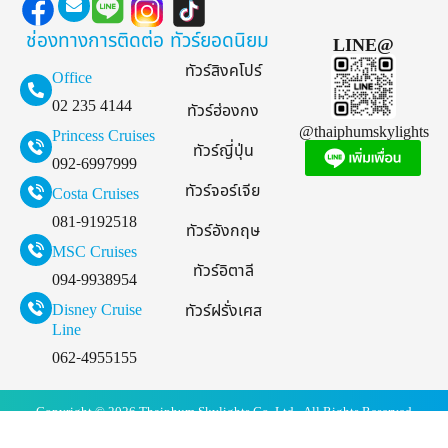
ช่องทางการติดต่อ
ทัวร์ยอดนิยม
LINE@
ทัวร์สิงคโปร์
Office
02 235 4144
ทัวร์ฮ่องกง
@thaiphumskylights
Princess Cruises
ทัวร์ญี่ปุ่น
092-6997999
ทัวร์จอร์เจีย
Costa Cruises
081-9192518
ทัวร์อังกฤษ
MSC Cruises
ทัวร์อิตาลี
094-9938954
Disney Cruise
ทัวร์ฝรั่งเศส
Line
062-4955155
Copyright © 2026 Thaiphum Skylights Co.,Ltd., All Rights Reserved