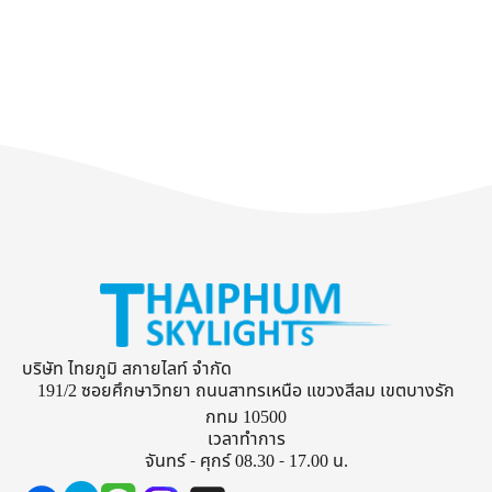
บริษัท ไทยภูมิ สกายไลท์ จำกัด
191/2 ซอยศึกษาวิทยา ถนนสาทรเหนือ แขวงสีลม เขตบางรัก
กทม 10500
เวลาทำการ
จันทร์ - ศุกร์ 08.30 - 17.00 น.