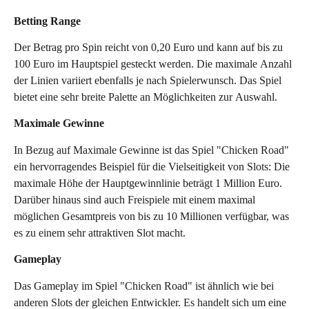
Betting Range
Der Betrag pro Spin reicht von 0,20 Euro und kann auf bis zu
100 Euro im Hauptspiel gesteckt werden. Die maximale Anzahl
der Linien variiert ebenfalls je nach Spielerwunsch. Das Spiel
bietet eine sehr breite Palette an Möglichkeiten zur Auswahl.
Maximale Gewinne
In Bezug auf Maximale Gewinne ist das Spiel "Chicken Road"
ein hervorragendes Beispiel für die Vielseitigkeit von Slots: Die
maximale Höhe der Hauptgewinnlinie beträgt 1 Million Euro.
Darüber hinaus sind auch Freispiele mit einem maximal
möglichen Gesamtpreis von bis zu 10 Millionen verfügbar, was
es zu einem sehr attraktiven Slot macht.
Gameplay
Das Gameplay im Spiel "Chicken Road" ist ähnlich wie bei
anderen Slots der gleichen Entwickler. Es handelt sich um eine