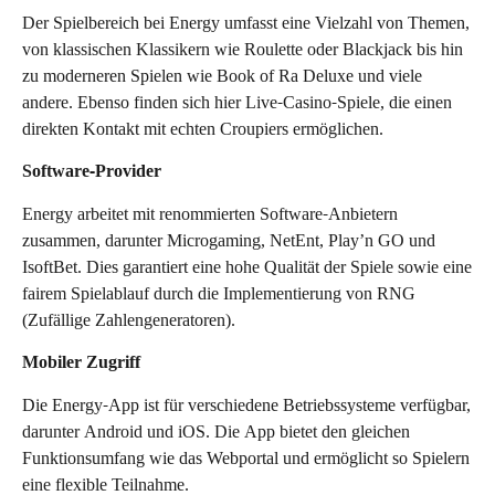
Der Spielbereich bei Energy umfasst eine Vielzahl von Themen,
von klassischen Klassikern wie Roulette oder Blackjack bis hin
zu moderneren Spielen wie Book of Ra Deluxe und viele
andere. Ebenso finden sich hier Live-Casino-Spiele, die einen
direkten Kontakt mit echten Croupiers ermöglichen.
Software-Provider
Energy arbeitet mit renommierten Software-Anbietern
zusammen, darunter Microgaming, NetEnt, Play’n GO und
IsoftBet. Dies garantiert eine hohe Qualität der Spiele sowie eine
fairem Spielablauf durch die Implementierung von RNG
(Zufällige Zahlengeneratoren).
Mobiler Zugriff
Die Energy-App ist für verschiedene Betriebssysteme verfügbar,
darunter Android und iOS. Die App bietet den gleichen
Funktionsumfang wie das Webportal und ermöglicht so Spielern
eine flexible Teilnahme.