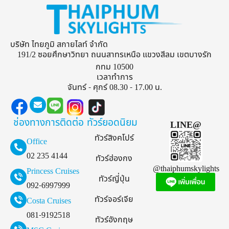
บริษัท ไทยภูมิ สกายไลท์ จำกัด
191/2 ซอยศึกษาวิทยา ถนนสาทรเหนือ แขวงสีลม เขตบางรัก
กทม 10500
เวลาทำการ
จันทร์ - ศุกร์ 08.30 - 17.00 น.
ช่องทางการติดต่อ
ทัวร์ยอดนิยม
LINE@
ทัวร์สิงคโปร์
Office
02 235 4144
ทัวร์ฮ่องกง
@thaiphumskylights
Princess Cruises
ทัวร์ญี่ปุ่น
092-6997999
ทัวร์จอร์เจีย
Costa Cruises
081-9192518
ทัวร์อังกฤษ