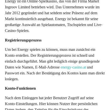
Energy ist ein Online-Spielkasino, das von der Firma Market
Ingroov Limited betrieben wird. Das Unternehmen wurde im
Jahr 2012 gegründet und hat seitdem seine Präsenz auf dem
Markt kontinuierlich ausgebaut. Energy ist bekannt für seine
großartige Auswahl an Spielautomaten, Tischspielen und Live-
Casino-Spielen.
Registrierungsprozess
Um bei Energy spielen zu können, muss man zunächst ein
Konto erstellen. Der Registrierungsprozess ist schnell und
einfach durchgeführt. Man gibt lediglich einige grundlegende
Daten wie Namen, E-Mail-Adresse
energy-casino.at
und
Passwort ein. Nach der Bestätigung des Kontos kann man direkt
loslegen.
Konto-Funktionen
Nach dem Einloggen hat jeder Benutzer Zugriff auf seine
Konto-Einstellungen. Hier können Nutzer ihre persönlichen
Daten ändern, den Zeitplan für die Einschränkung des