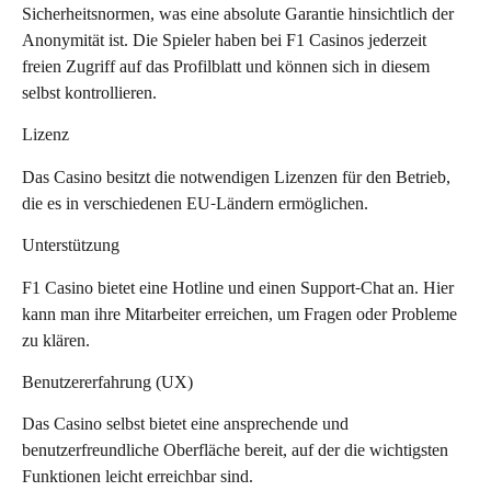
Sicherheitsnormen, was eine absolute Garantie hinsichtlich der
Anonymität ist. Die Spieler haben bei F1 Casinos jederzeit
freien Zugriff auf das Profilblatt und können sich in diesem
selbst kontrollieren.
Lizenz
Das Casino besitzt die notwendigen Lizenzen für den Betrieb,
die es in verschiedenen EU-Ländern ermöglichen.
Unterstützung
F1 Casino bietet eine Hotline und einen Support-Chat an. Hier
kann man ihre Mitarbeiter erreichen, um Fragen oder Probleme
zu klären.
Benutzererfahrung (UX)
Das Casino selbst bietet eine ansprechende und
benutzerfreundliche Oberfläche bereit, auf der die wichtigsten
Funktionen leicht erreichbar sind.