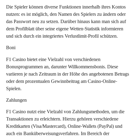
Die Spieler können diverse Funktionen innerhalb ihres Kontos
nutzen: es ist möglich, den Namen des Spielers zu ändern oder
das Passwort neu zu setzen. Darüber hinaus kann man sich auf
dem Profilblatt über seine eigene Wetten-Statistik informieren
und sich durch ein integriertes Verlustlimit-Profil schützen.
Boni
F1 Casino bietet eine Vielzahl von verschiedenen
Bonusprogrammen an, darunter Willkommensbonis. Diese
variieren je nach Zeitraum in der Höhe des angebotenen Betrags
oder dem prozentualen Gewinnbeitrag am Casino-Online-
Spielen.
Zahlungen
F1 Casino nutzt eine Vielzahl von Zahlungsmethoden, um die
Transaktionen zu erleichtern. Hierzu gehören verschiedene
Kreditkarten (Visa/Mastercard), Online-Wallets (PayPal) und
auch ein Banküberweisungsverfahren. Im Bereich der