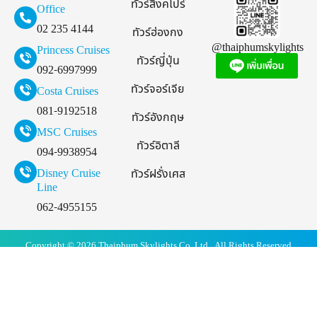
ทัวร์สิงคโปร์
Office
02 235 4144
ทัวร์ฮ่องกง
@thaiphumskylights
Princess Cruises
ทัวร์ญี่ปุ่น
092-6997999
ทัวร์จอร์เจีย
Costa Cruises
081-9192518
ทัวร์อังกฤษ
MSC Cruises
ทัวร์อิตาลี
094-9938954
Disney Cruise
ทัวร์ฝรั่งเศส
Line
062-4955155
Copyright © 2026 Thaiphum Skylights Co.,Ltd., All Rights Reserved
Powered by