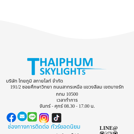
บริษัท ไทยภูมิ สกายไลท์ จำกัด
191/2 ซอยศึกษาวิทยา ถนนสาทรเหนือ แขวงสีลม เขตบางรัก
กทม 10500
เวลาทำการ
จันทร์ - ศุกร์ 08.30 - 17.00 น.
ช่องทางการติดต่อ
ทัวร์ยอดนิยม
LINE@