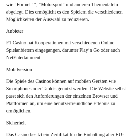
wie "Formel 1", "Motorsport" und anderen Thementafeln
abgelegt. Dies ermöglicht es den Spielern die verschiedenen
Möglichkeiten der Auswahl zu reduzieren.
Anbieter
F1 Casino hat Kooperationen mit verschiedenen Online-
Spielanbietern eingegangen, darunter Play’n Go oder auch
NetEntertainment.
Mobilversion
Die Spiele des Casinos können auf mobilen Geräten wie
Smartphones oder Tablets genutzt werden. Die Website selbst
passt sich den Anforderungen der einzelnen Browser und
Plattformen an, um eine benutzerfreundliche Erlebnis zu
ermöglichen.
Sicherheit
Das Casino besitzt ein Zertifikat für die Einhaltung aller EU-