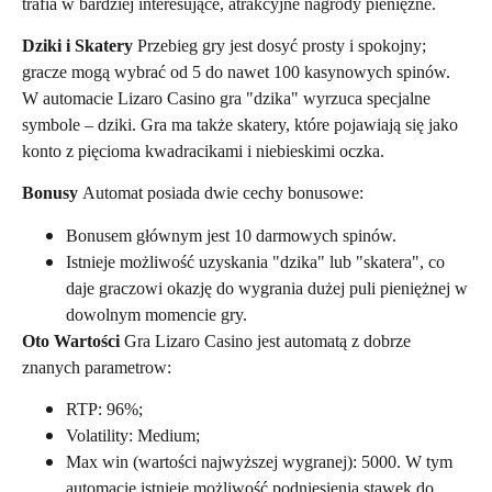
trafia w bardziej interesujące, atrakcyjne nagrody pieniężne.
Dziki i Skatery
Przebieg gry jest dosyć prosty i spokojny;
gracze mogą wybrać od 5 do nawet 100 kasynowych spinów.
W automacie Lizaro Casino gra "dzika" wyrzuca specjalne
symbole – dziki. Gra ma także skatery, które pojawiają się jako
konto z pięcioma kwadracikami i niebieskimi oczka.
Bonusy
Automat posiada dwie cechy bonusowe:
Bonusem głównym jest 10 darmowych spinów.
Istnieje możliwość uzyskania "dzika" lub "skatera", co
daje graczowi okazję do wygrania dużej puli pieniężnej w
dowolnym momencie gry.
Oto Wartości
Gra Lizaro Casino jest automatą z dobrze
znanych parametrow:
RTP: 96%;
Volatility: Medium;
Max win (wartości najwyższej wygranej): 5000. W tym
automacie istnieje możliwość podniesienia stawek do