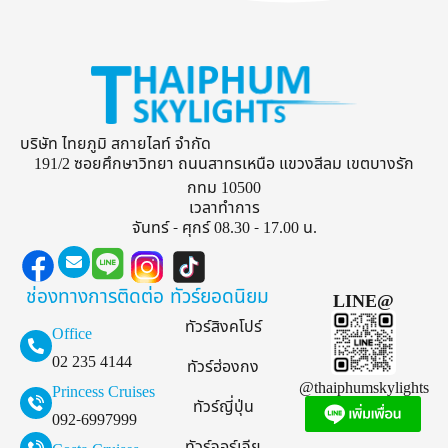
บริษัท ไทยภูมิ สกายไลท์ จำกัด
191/2 ซอยศึกษาวิทยา ถนนสาทรเหนือ แขวงสีลม เขตบางรัก
กทม 10500
เวลาทำการ
จันทร์ - ศุกร์ 08.30 - 17.00 น.
ช่องทางการติดต่อ
ทัวร์ยอดนิยม
LINE@
ทัวร์สิงคโปร์
Office
02 235 4144
ทัวร์ฮ่องกง
@thaiphumskylights
Princess Cruises
ทัวร์ญี่ปุ่น
092-6997999
ทัวร์จอร์เจีย