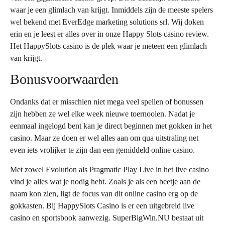
waar je een glimlach van krijgt. Inmiddels zijn de meeste spelers
wel bekend met EverEdge marketing solutions srl. Wij doken
erin en je leest er alles over in onze Happy Slots casino review.
Het HappySlots casino is de plek waar je meteen een glimlach
van krijgt.
Bonusvoorwaarden
Ondanks dat er misschien niet mega veel spellen of bonussen
zijn hebben ze wel elke week nieuwe toernooien. Nadat je
eenmaal ingelogd bent kan je direct beginnen met gokken in het
casino. Maar ze doen er wel alles aan om qua uitstraling net
even iets vrolijker te zijn dan een gemiddeld online casino.
Met zowel Evolution als Pragmatic Play Live in het live casino
vind je alles wat je nodig hebt. Zoals je als een beetje aan de
naam kon zien, ligt de focus van dit online casino erg op de
gokkasten. Bij HappySlots Casino is er een uitgebreid live
casino en sportsbook aanwezig. SuperBigWin.NU bestaat uit