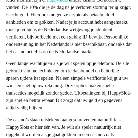
ieder moment zijn er
happyslots
talloze casino toernooien te
vinden. De 10% die je de dag na je verloren storting terug krijgt,
is echt geld. Hierdoor mogen ze crypto als betaalmiddel
aanbieden om te gokken. Nadat je je account hebt aangemaakt,
moet je volgens de Nederlandse wetgeving je identiteit
verifiëren, bijvoorbeeld met een geldig ID-bewijs. Persoonlijke
ondersteuning in het Nederlands is niet beschikbaar, ondanks dat
het casino actief is op de Nederlandse markt.
Geen lange wachttijden als je wilt spelen op je telefoon. De site
gebruikt slimme technieken om je databundel en batterij te
sparen tijdens het spelen. Na een simpele verificatie krijgt u uw
winsten snel op uw rekening. Deze opties maken snelle
transacties mogelijk zonder gedoe. Uitbetalingen bij HappySlots
zijn snel en betrouwbaar. Dit zorgt dat uw geld en gegevens
altijd veilig blijven.
De casino’s staan uitstekend aangeschreven en natuurlijk is
HappySlots er hier één van. Je wilt als speler natuurlijk niet
opgelicht worden als je gaat gokken in een casino zoals