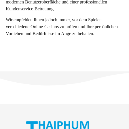
modernen Benutzeroberfläche und einer professionellen
Kundenservice-Betreuung.
Wir empfehlen Ihnen jedoch immer, vor dem Spielen
verschiedene Online-Casinos zu prüfen und Ihre persönlichen
Vorlieben und Bedürfnisse im Auge zu behalten.