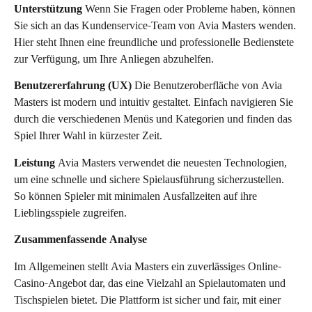
Unterstützung
Wenn Sie Fragen oder Probleme haben, können
Sie sich an das Kundenservice-Team von Avia Masters wenden.
Hier steht Ihnen eine freundliche und professionelle Bedienstete
zur Verfügung, um Ihre Anliegen abzuhelfen.
Benutzererfahrung (UX)
Die Benutzeroberfläche von Avia
Masters ist modern und intuitiv gestaltet. Einfach navigieren Sie
durch die verschiedenen Menüs und Kategorien und finden das
Spiel Ihrer Wahl in kürzester Zeit.
Leistung
Avia Masters verwendet die neuesten Technologien,
um eine schnelle und sichere Spielausführung sicherzustellen.
So können Spieler mit minimalen Ausfallzeiten auf ihre
Lieblingsspiele zugreifen.
Zusammenfassende Analyse
Im Allgemeinen stellt Avia Masters ein zuverlässiges Online-
Casino-Angebot dar, das eine Vielzahl an Spielautomaten und
Tischspielen bietet. Die Plattform ist sicher und fair, mit einer