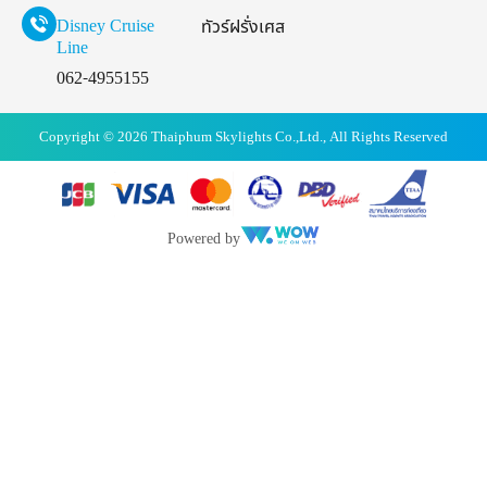
Disney Cruise
ทัวร์ฝรั่งเศส
Line
062-4955155
Copyright © 2026 Thaiphum Skylights Co.,Ltd., All Rights Reserved
Powered by