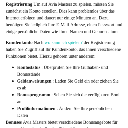
Registrierung
Um auf Avia Masters zu spielen, müssen Sie
zunächst ein Konto erstellen. Dies kann problemlos über das
Internet erfolgen und dauert nur einige Minuten an. Dazu
benötigen Sie lediglich Ihre E-Mail-Adresse, einen Passwort und
einige persönliche Daten wie Ihren Namen und Geburtsdatum.
Kundenkonto
Nach
wo kann ich spielen?
der Registrierung
haben Sie Zugriff auf Ihr Kundenkonto, das Ihnen verschiedene
Funktionen bietet. Hierzu gehören unter anderem:
Kontostatus
: Überprüfen Sie Ihre Guthaben- und
Bonusstände
Geldanweisungen
: Laden Sie Geld ein oder ziehen Sie
es ab
Bonusprogramm
: Sehen Sie sich die verfügbaren Boni
an
Profilinformationen
: Ändern Sie Ihre persönlichen
Daten
Bonuses
Avia Masters bietet verschiedene Bonusangebote für