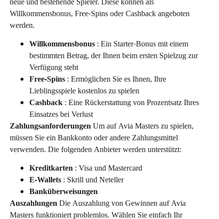
neue und bestehende Spieler. Diese können als
Willkommensbonus, Free-Spins oder Cashback angeboten
werden.
Willkommensbonus
: Ein Starter-Bonus mit einem
bestimmten Betrag, der Ihnen beim ersten Spielzug zur
Verfügung steht
Free-Spins
: Ermöglichen Sie es Ihnen, Ihre
Lieblingsspiele kostenlos zu spielen
Cashback
: Eine Rückerstattung von Prozentsatz Ihres
Einsatzes bei Verlust
Zahlungsanforderungen
Um auf Avia Masters zu spielen,
müssen Sie ein Bankkonto oder andere Zahlungsmittel
verwenden. Die folgenden Anbieter werden unterstützt:
Kreditkarten
: Visa und Mastercard
E-Wallets
: Skrill und Neteller
Banküberweisungen
Auszahlungen
Die Auszahlung von Gewinnen auf Avia
Masters funktioniert problemlos. Wählen Sie einfach Ihr