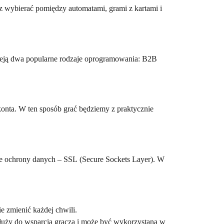
z wybierać pomiędzy automatami, grami z kartami i
ieją dwa popularne rodzaje oprogramowania: B2B
onta. W ten sposób grać będziemy z praktycznie
ie ochrony danych – SSL (Secure Sockets Layer). W
ie zmienić każdej chwili.
a służy do wsparcia gracza i może być wykorzystana w