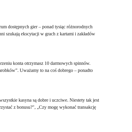
trum dostępnych gier – ponad tysiąc różnorodnych
ni szukają ekscytacji w grach z kartami i zakładów
worzeniu konta otrzymasz 10 darmowych spinnów.
„Zarobków”. Uważamy to na coś dobrego – ponadto
wszystkie kasyna są dobre i uczciwe. Niestety tak jest
orzystać z bonusu?", „Czy mogę wykonać transakcję