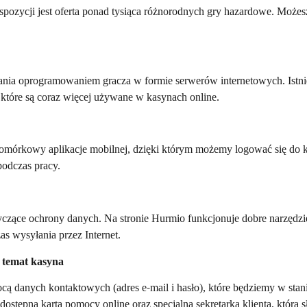
spozycji jest oferta ponad tysiąca różnorodnych gry hazardowe. Możes
zania oprogramowaniem gracza w formie serwerów internetowych. Istn
 które są coraz więcej używane w kasynach online.
omórkowy aplikacje mobilnej, dzięki którym możemy logować się do k
odczas pracy.
yczące ochrony danych. Na stronie Hurmio funkcjonuje dobre narzędz
as wysyłania przez Internet.
a temat kasyna
mocą danych kontaktowych (adres e-mail i hasło), które będziemy w stan
e dostępna karta pomocy online oraz specjalna sekretarka klienta, któr