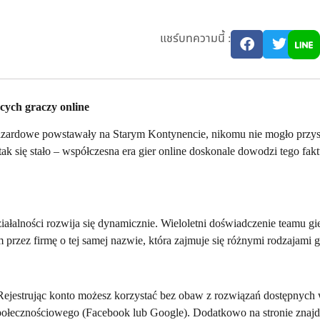
แชร์บทความนี้ :
ących graczy online
hazardowe powstawały na Starym Kontynencie, nikomu nie mogło przysz
k się stało – współczesna era gier online doskonale dowodzi tego fak
ałalności rozwija się dynamicznie. Wieloletni doświadczenie teamu gi
przez firmę o tej samej nazwie, która zajmuje się różnymi rodzajami 
Rejestrując konto możesz korzystać bez obaw z rozwiązań dostępnych 
ołecznościowego (Facebook lub Google). Dodatkowo na stronie znajdzie