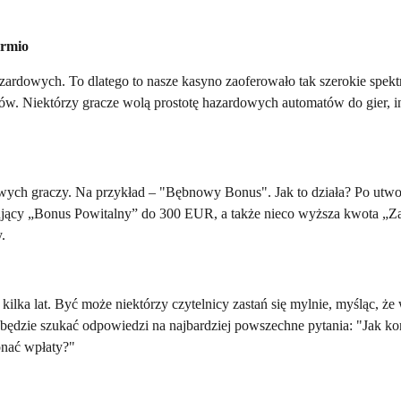
urmio
zardowych. To dlatego to nasze kasyno zaoferowało tak szerokie spek
tów. Niektórzy gracze wolą prostotę hazardowych automatów do gier, in
nowych graczy. Na przykład – "Bębnowy Bonus". Jak to działa? Po ut
resujący „Bonus Powitalny” do 300 EUR, a także nieco wyższa kwota 
.
kilka lat. Być może niektórzy czytelnicy zastań się mylnie, myśląc, że 
 będzie szukać odpowiedzi na najbardziej powszechne pytania: "Jak k
onać wpłaty?"