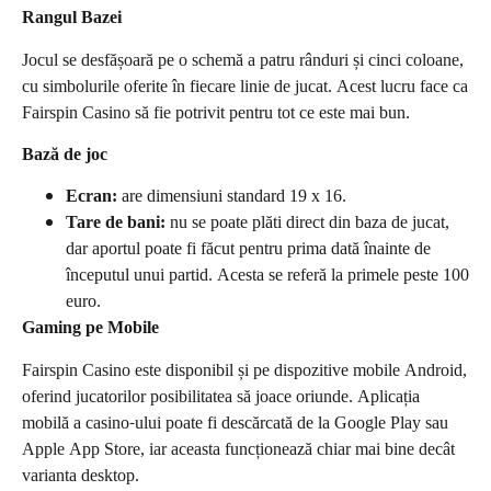
Rangul Bazei
Jocul se desfășoară pe o schemă a patru rânduri și cinci coloane,
cu simbolurile oferite în fiecare linie de jucat. Acest lucru face ca
Fairspin Casino să fie potrivit pentru tot ce este mai bun.
Bază de joc
Ecran:
are dimensiuni standard 19 x 16.
Tare de bani:
nu se poate plăti direct din baza de jucat,
dar aportul poate fi făcut pentru prima dată înainte de
începutul unui partid. Acesta se referă la primele peste 100
euro.
Gaming pe Mobile
Fairspin Casino este disponibil și pe dispozitive mobile Android,
oferind jucatorilor posibilitatea să joace oriunde. Aplicația
mobilă a casino-ului poate fi descărcată de la Google Play sau
Apple App Store, iar aceasta funcționează chiar mai bine decât
varianta desktop.