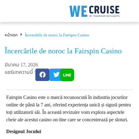
หน้าแรก
Încercările de noroc la Fairspin Casino
Încercările de noroc la Fairspin Casino
มีนาคม 17, 2026
แชร์บทความนี้ :
Fairspin Casino este o marcă recunoscută în industria jocurilor
online de până la 7 ani, oferind experiența unică și sigură pentru
toți utilizatorii săi. În această revizuire vom explora aspectele
cheie ale acestui casino on-line care se concentrează pe sloturi.
Designul Jocului