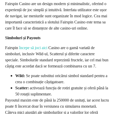
Fairspin Casino are un design modern și minimalistic, oferind o
experiență de joc simplă și intuitivă. Interfata utilizator este ușor
de navigat, iar meniurile sunt organizate în mod logice. Cea mai
importantă caracteristică a slotului Fairspin Casino este tema sa
care îl face să se distanțeze de alte casino-uri online.
Simboluri și Payouts
Fairspin
începe să joci aici
Casino are o gamă variată de
simboluri, inclusiv Wild-ul, Scatterul și diferite caractere
speciale. Simbolurile standard reprezintă fructele, iar cel mai bun
câștig este acordat dacă se formează combinarea cu un 7.
Wild:
Se poate substitui oricărui simbol standard pentru a
crea o combinație câștigatoare.
Scatter:
activează funcția de rotiri gratuite și oferă până la
50 rotații suplimentare.
Payoutul maxim este de până la 250000 de unitați, iar acest lucru
poate fi încercat doar în versiunea cu simularea monetară.
Câteva mici ajustări ale simbolurilor și a valorilor lor oferă