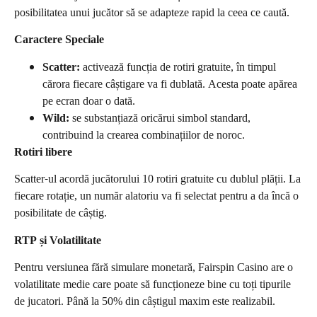
posibilitatea unui jucător să se adapteze rapid la ceea ce caută.
Caractere Speciale
Scatter:
activează funcția de rotiri gratuite, în timpul
cărora fiecare câștigare va fi dublată. Acesta poate apărea
pe ecran doar o dată.
Wild:
se substanțiază oricărui simbol standard,
contribuind la crearea combinațiilor de noroc.
Rotiri libere
Scatter-ul acordă jucătorului 10 rotiri gratuite cu dublul plății. La
fiecare rotație, un număr alatoriu va fi selectat pentru a da încă o
posibilitate de câștig.
RTP și Volatilitate
Pentru versiunea fără simulare monetară, Fairspin Casino are o
volatilitate medie care poate să funcționeze bine cu toți tipurile
de jucatori. Până la 50% din câștigul maxim este realizabil.