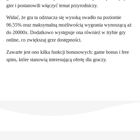
gier i postanowili włączyć temat przyrodniczy.
Widać, że gra ta odznacza się wysoką swadło na poziomie
96.55% oraz maksymalną możliwością wygrania wynoszącą aż
do 20000x. Dodatkowo występuje ona również w trybie gry
online, co zwiększaj grze dostępności.
Zawarte jest ono kilka funkcji bonusowych: game bonus i free
spins, które stanowią interesującą ofertę dla graczy.