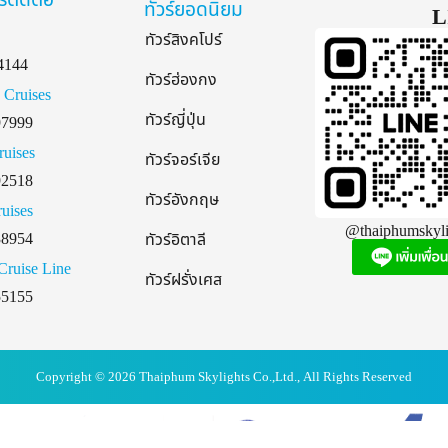
รติดต่อ
ทัวร์ยอดนิยม
L
ทัวร์สิงคโปร์
4144
ทัวร์ฮ่องกง
 Cruises
ทัวร์ญี่ปุ่น
97999
ruises
ทัวร์จอร์เจีย
92518
ทัวร์อังกฤษ
uises
@thaiphumskyli
38954
ทัวร์อิตาลี
Cruise Line
ทัวร์ฝรั่งเศส
55155
Copyright © 2026 Thaiphum Skylights Co.,Ltd., All Rights Reserved