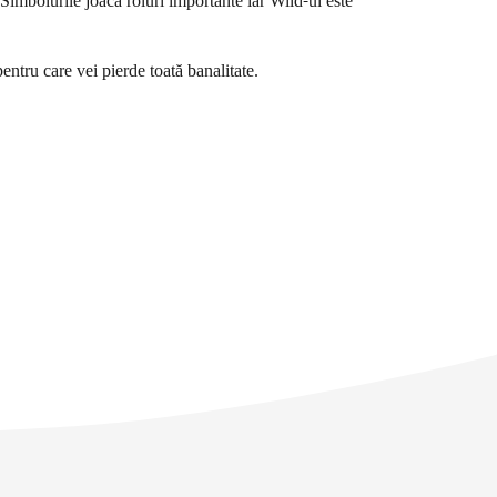
 Simbolurile joacă roluri importante iar Wild-ul este
entru care vei pierde toată banalitate.