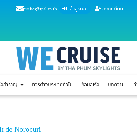
เข้าสู่ระบบ
|
ลงทะเบียน
cruises@tpsl.co.th
เรือสำราญ
ทัวร์ต่างประเทศทั่วไป
ข้อมูลเรือ
บทความ
ค
i
it de Norocuri