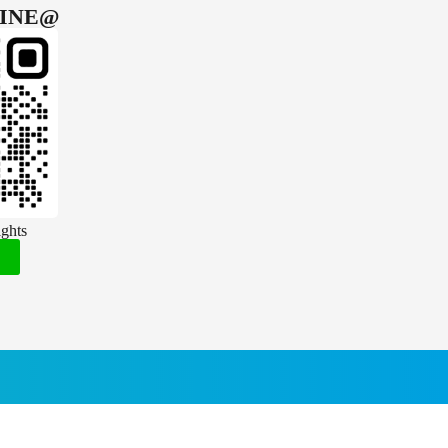
INE@
ghts