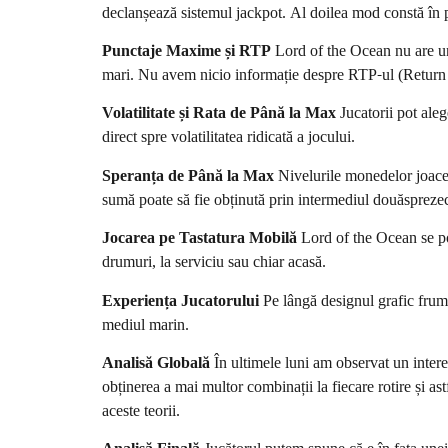
declanșează sistemul jackpot. Al doilea mod constă în 
Punctaje Maxime și RTP
Lord of the Ocean nu are un 
mari. Nu avem nicio informație despre RTP-ul (Return 
Volatilitate și Rata de Până la Max
Jucatorii pot ale
direct spre volatilitatea ridicată a jocului.
Speranța de Până la Max
Nivelurile monedelor joace 
sumă poate să fie obținută prin intermediul douăspreze
Jocarea pe Tastatura Mobilă
Lord of the Ocean se poa
drumuri, la serviciu sau chiar acasă.
Experiența Jucatorului
Pe lângă designul grafic frum
mediul marin.
Analisă Globală
În ultimele luni am observat un interes
obținerea a mai multor combinații la fiecare rotire și a
aceste teorii.