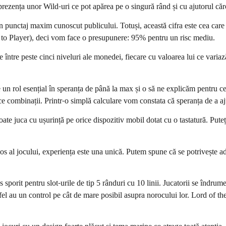
prezența unor Wild-uri ce pot apărea pe o singură rând și cu ajutorul c
punctaj maxim cunoscut publicului. Totuși, această cifra este cea care st
to Player), deci vom face o presupunere: 95% pentru un risc mediu.
ge între peste cinci niveluri ale monedei, fiecare cu valoarea lui ce vari
un rol esențial în speranța de până la max și o să ne explicăm pentru c
ce combinații. Printr-o simplă calculare vom constata că speranța de a 
te juca cu ușurință pe orice dispozitiv mobil dotat cu o tastatură. Puteți s
os al jocului, experiența este una unică. Putem spune că se potrivește ad
 sporit pentru slot-urile de tip 5 rânduri cu 10 linii. Jucatorii se îndrume
stfel au un control pe cât de mare posibil asupra norocului lor. Lord of