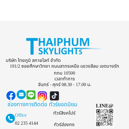
บริษัท ไทยภูมิ สกายไลท์ จำกัด
191/2 ซอยศึกษาวิทยา ถนนสาทรเหนือ แขวงสีลม เขตบางรัก
กทม 10500
เวลาทำการ
จันทร์ - ศุกร์ 08.30 - 17.00 น.
ช่องทางการติดต่อ
ทัวร์ยอดนิยม
LINE@
ทัวร์สิงคโปร์
Office
02 235 4144
ทัวร์ฮ่องกง