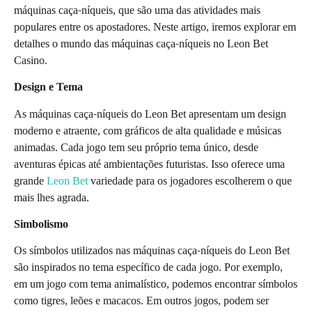
máquinas caça-níqueis, que são uma das atividades mais
populares entre os apostadores. Neste artigo, iremos explorar em
detalhes o mundo das máquinas caça-níqueis no Leon Bet
Casino.
Design e Tema
As máquinas caça-níqueis do Leon Bet apresentam um design
moderno e atraente, com gráficos de alta qualidade e músicas
animadas. Cada jogo tem seu próprio tema único, desde
aventuras épicas até ambientações futuristas. Isso oferece uma
grande
Leon Bet
variedade para os jogadores escolherem o que
mais lhes agrada.
Simbolismo
Os símbolos utilizados nas máquinas caça-níqueis do Leon Bet
são inspirados no tema específico de cada jogo. Por exemplo,
em um jogo com tema animalístico, podemos encontrar símbolos
como tigres, leões e macacos. Em outros jogos, podem ser