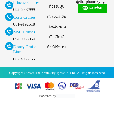
@thaiphumskylights
Princess Cruises
ทัวร์ญี่ปุ่น
092-6997999
ทัวร์จอร์เจีย
Costa Cruises
081-9192518
ทัวร์อังกฤษ
MSC Cruises
ทัวร์อิตาลี
094-9938954
Disney Cruise
ทัวร์ฝรั่งเศส
Line
062-4955155
Copyright © 2026 Thaiphum Skylights Co.,Ltd., All Rights Reserved
Powered by