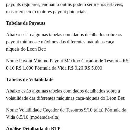
payouts regulares, enquanto outras podem ser menos estáveis,
mas oferecerem maiores payout potenciais.
Tabelas de Payouts
Abaixo estão algumas tabelas com dados detalhados sobre os
payout mínimos e máximos das diferentes máquinas caça-
níqueis do Leon Bet:
Nome Payout Mínimo Payout Máximo Caçador de Tesouros R$
0,10 R$ 1.000 Fórmula da Vida R$ 0,20 R$ 5.000
Tabelas de Volatilidade
Abaixo estão algumas tabelas com dados detalhados sobre a
volatilidade das diferentes máquinas caça-níqueis do Leon Bet:
Nome Volatilidade Caçador de Tesouros 9/10 (alta) Fórmula da
Vida 8,5/10 (moderada-alta)
Análise Detalhada do RTP