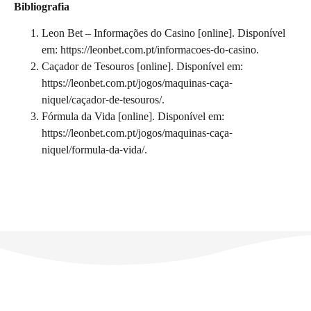
Bibliografia
Leon Bet – Informações do Casino [online]. Disponível
em: https://leonbet.com.pt/informacoes-do-casino.
Caçador de Tesouros [online]. Disponível em:
https://leonbet.com.pt/jogos/maquinas-caça-
niquel/caçador-de-tesouros/.
Fórmula da Vida [online]. Disponível em:
https://leonbet.com.pt/jogos/maquinas-caça-
niquel/formula-da-vida/.