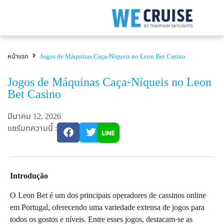
หน้าแรก
Jogos de Máquinas Caça-Níqueis no Leon Bet Casino
Jogos de Máquinas Caça-Níqueis no Leon
Bet Casino
มีนาคม 12, 2026
แชร์บทความนี้ :
Introdução
O Leon Bet é um dos principais operadores de cassinos online
em Portugal, oferecendo uma variedade extensa de jogos para
todos os gostos e níveis. Entre esses jogos, destacam-se as