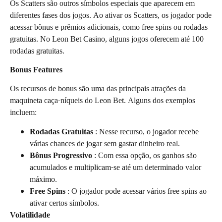
Os Scatters são outros símbolos especiais que aparecem em
diferentes fases dos jogos. Ao ativar os Scatters, os jogador pode
acessar bônus e prêmios adicionais, como free spins ou rodadas
gratuitas. No Leon Bet Casino, alguns jogos oferecem até 100
rodadas gratuitas.
Bonus Features
Os recursos de bonus são uma das principais atrações da
maquineta caça-níqueis do Leon Bet. Alguns dos exemplos
incluem:
Rodadas Gratuitas
: Nesse recurso, o jogador recebe
várias chances de jogar sem gastar dinheiro real.
Bônus Progressivo
: Com essa opção, os ganhos são
acumulados e multiplicam-se até um determinado valor
máximo.
Free Spins
: O jogador pode acessar vários free spins ao
ativar certos símbolos.
Volatilidade