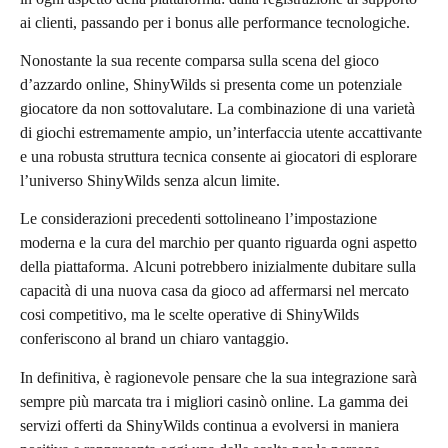
ai clienti, passando per i bonus alle performance tecnologiche.
Nonostante la sua recente comparsa sulla scena del gioco
d’azzardo online, ShinyWilds si presenta come un potenziale
giocatore da non sottovalutare. La combinazione di una varietà
di giochi estremamente ampio, un’interfaccia utente accattivante
e una robusta struttura tecnica consente ai giocatori di esplorare
l’universo ShinyWilds senza alcun limite.
Le considerazioni precedenti sottolineano l’impostazione
moderna e la cura del marchio per quanto riguarda ogni aspetto
della piattaforma. Alcuni potrebbero inizialmente dubitare sulla
capacità di una nuova casa da gioco ad affermarsi nel mercato
cosi competitivo, ma le scelte operative di ShinyWilds
conferiscono al brand un chiaro vantaggio.
In definitiva, è ragionevole pensare che la sua integrazione sarà
sempre più marcata tra i migliori casinò online. La gamma dei
servizi offerti da ShinyWilds continua a evolversi in maniera