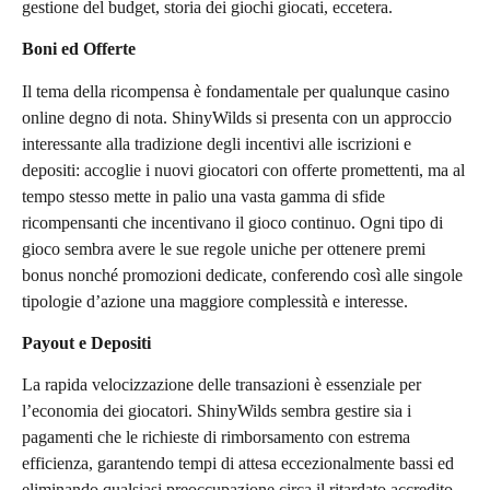
gestione del budget, storia dei giochi giocati, eccetera.
Boni ed Offerte
Il tema della ricompensa è fondamentale per qualunque casino
online degno di nota. ShinyWilds si presenta con un approccio
interessante alla tradizione degli incentivi alle iscrizioni e
depositi: accoglie i nuovi giocatori con offerte promettenti, ma al
tempo stesso mette in palio una vasta gamma di sfide
ricompensanti che incentivano il gioco continuo. Ogni tipo di
gioco sembra avere le sue regole uniche per ottenere premi
bonus nonché promozioni dedicate, conferendo così alle singole
tipologie d’azione una maggiore complessità e interesse.
Payout e Depositi
La rapida velocizzazione delle transazioni è essenziale per
l’economia dei giocatori. ShinyWilds sembra gestire sia i
pagamenti che le richieste di rimborsamento con estrema
efficienza, garantendo tempi di attesa eccezionalmente bassi ed