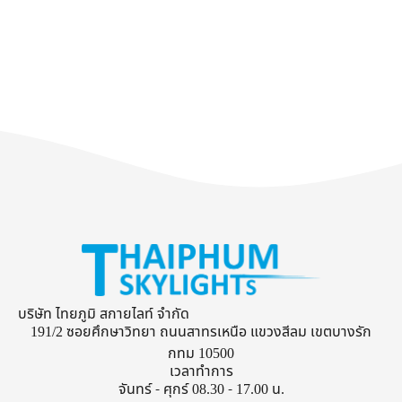
บริษัท ไทยภูมิ สกายไลท์ จำกัด
191/2 ซอยศึกษาวิทยา ถนนสาทรเหนือ แขวงสีลม เขตบางรัก
กทม 10500
เวลาทำการ
จันทร์ - ศุกร์ 08.30 - 17.00 น.