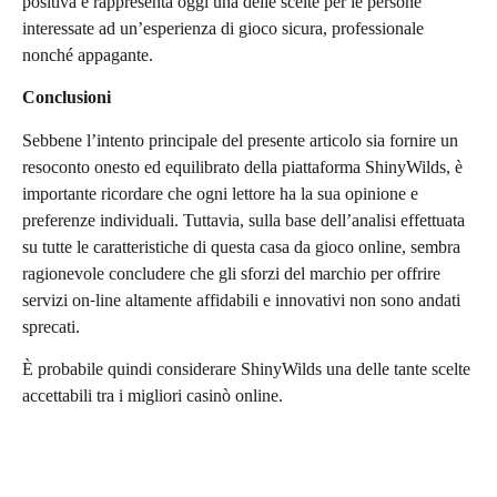
positiva e rappresenta oggi una delle scelte per le persone
interessate ad un’esperienza di gioco sicura, professionale
nonché appagante.
Conclusioni
Sebbene l’intento principale del presente articolo sia fornire un
resoconto onesto ed equilibrato della piattaforma ShinyWilds, è
importante ricordare che ogni lettore ha la sua opinione e
preferenze individuali. Tuttavia, sulla base dell’analisi effettuata
su tutte le caratteristiche di questa casa da gioco online, sembra
ragionevole concludere che gli sforzi del marchio per offrire
servizi on-line altamente affidabili e innovativi non sono andati
sprecati.
È probabile quindi considerare ShinyWilds una delle tante scelte
accettabili tra i migliori casinò online.