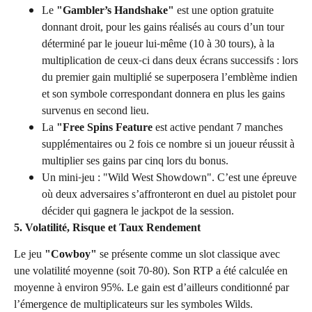
Le
"Gambler’s Handshake"
est une option gratuite
donnant droit, pour les gains réalisés au cours d’un tour
déterminé par le joueur lui-même (10 à 30 tours), à la
multiplication de ceux-ci dans deux écrans successifs : lors
du premier gain multiplié se superposera l’emblème indien
et son symbole correspondant donnera en plus les gains
survenus en second lieu.
La
"Free Spins Feature
est active pendant 7 manches
supplémentaires ou 2 fois ce nombre si un joueur réussit à
multiplier ses gains par cinq lors du bonus.
Un mini-jeu : "Wild West Showdown". C’est une épreuve
où deux adversaires s’affronteront en duel au pistolet pour
décider qui gagnera le jackpot de la session.
5. Volatilité, Risque et Taux Rendement
Le jeu
"Cowboy"
se présente comme un slot classique avec
une volatilité moyenne (soit 70-80). Son RTP a été calculée en
moyenne à environ 95%. Le gain est d’ailleurs conditionné par
l’émergence de multiplicateurs sur les symboles Wilds.