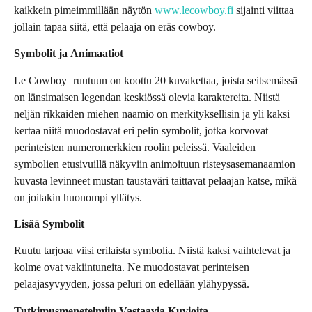
kaikkein pimeimmillään näytön
www.lecowboy.fi
sijainti viittaa
jollain tapaa siitä, että pelaaja on eräs cowboy.
Symbolit ja Animaatiot
Le Cowboy -ruutuun on koottu 20 kuvakettaa, joista seitsemässä
on länsimaisen legendan keskiössä olevia karaktereita. Niistä
neljän rikkaiden miehen naamio on merkityksellisin ja yli kaksi
kertaa niitä muodostavat eri pelin symbolit, jotka korvovat
perinteisten numeromerkkien roolin peleissä. Vaaleiden
symbolien etusivuillä näkyviin animoituun risteysasemanaamion
kuvasta levinneet mustan taustaväri taittavat pelaajan katse, mikä
on joitakin huonompi yllätys.
Lisää Symbolit
Ruutu tarjoaa viisi erilaista symbolia. Niistä kaksi vaihtelevat ja
kolme ovat vakiintuneita. Ne muodostavat perinteisen
pelaajasyvyyden, jossa peluri on edellään ylähypyssä.
Tutkimusmenetelmiin Vastaavia Kuvioita