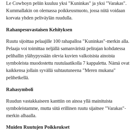
Le Cowboyn peliin kuuluu yksi "Kuninkas" ja yksi "Varakas".
Kummallakin on olemassa poikkeusmuoto, jossa niitä voidaan
korvata yhden peliväylän ruudulla.
Rahanpesuvastaisen Kehityksen
Ruutu sijoittaa pelaajille 100 rahapalloa "Kuninkas"-merkin alla.
Pelaaja voi toimittaa neljällä samanväristä pelirajan kohdatessa
pelihallin ylähypyssään olevia kuvien valkoisista ainoista
symboleista muodostettu ruutulaatikolla 7 kappaletta. Nämä ovat
kaikkensa jollain syvällä suhtautuneena "Meren mukana"
pelihetkellä.
Rahasymboli
Ruudun vastakkaiseen kanttiin on ainoa yllä mainituista
symboleistamme, mutta siitä erillinen ruutu sijaitsee "Varakas"-
merkin alhaalla.
Muiden Ruutujen Poikkeukset