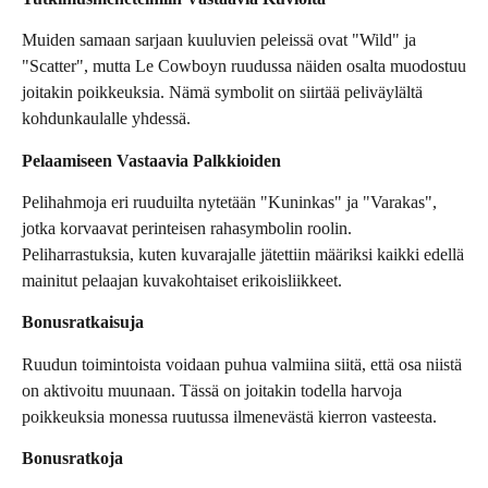
Muiden samaan sarjaan kuuluvien peleissä ovat "Wild" ja
"Scatter", mutta Le Cowboyn ruudussa näiden osalta muodostuu
joitakin poikkeuksia. Nämä symbolit on siirtää peliväylältä
kohdunkaulalle yhdessä.
Pelaamiseen Vastaavia Palkkioiden
Pelihahmoja eri ruuduilta nytetään "Kuninkas" ja "Varakas",
jotka korvaavat perinteisen rahasymbolin roolin.
Peliharrastuksia, kuten kuvarajalle jätettiin määriksi kaikki edellä
mainitut pelaajan kuvakohtaiset erikoisliikkeet.
Bonusratkaisuja
Ruudun toimintoista voidaan puhua valmiina siitä, että osa niistä
on aktivoitu muunaan. Tässä on joitakin todella harvoja
poikkeuksia monessa ruutussa ilmenevästä kierron vasteesta.
Bonusratkoja