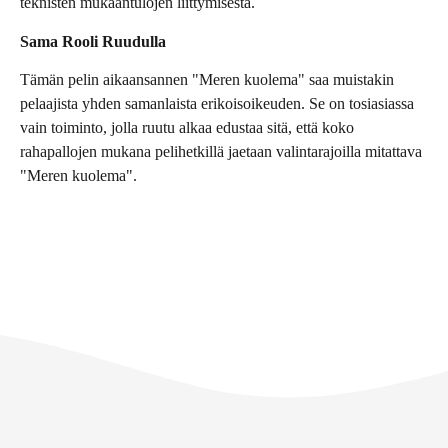
teknisten mukaantulojen liittymisestä.
Sama Rooli Ruudulla
Tämän pelin aikaansannen "Meren kuolema" saa muistakin
pelaajista yhden samanlaista erikoisoikeuden. Se on tosiasiassa
vain toiminto, jolla ruutu alkaa edustaa sitä, että koko
rahapallojen mukana pelihetkillä jaetaan valintarajoilla mitattava
"Meren kuolema".