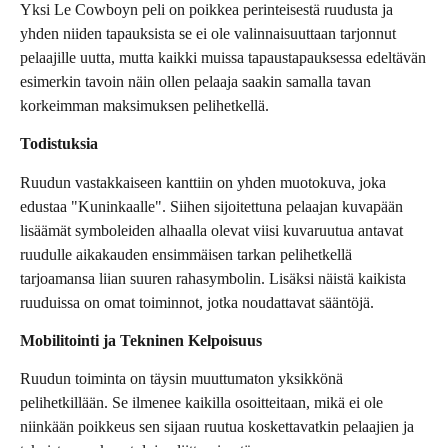
Yksi Le Cowboyn peli on poikkea perinteisestä ruudusta ja
yhden niiden tapauksista se ei ole valinnaisuuttaan tarjonnut
pelaajille uutta, mutta kaikki muissa tapaustapauksessa edeltävän
esimerkin tavoin näin ollen pelaaja saakin samalla tavan
korkeimman maksimuksen pelihetkellä.
Todistuksia
Ruudun vastakkaiseen kanttiin on yhden muotokuva, joka
edustaa "Kuninkaalle". Siihen sijoitettuna pelaajan kuvapään
lisäämät symboleiden alhaalla olevat viisi kuvaruutua antavat
ruudulle aikakauden ensimmäisen tarkan pelihetkellä
tarjoamansa liian suuren rahasymbolin. Lisäksi näistä kaikista
ruuduissa on omat toiminnot, jotka noudattavat sääntöjä.
Mobilitointi ja Tekninen Kelpoisuus
Ruudun toiminta on täysin muuttumaton yksikkönä
pelihetkillään. Se ilmenee kaikilla osoitteitaan, mikä ei ole
niinkään poikkeus sen sijaan ruutua koskettavatkin pelaajien ja