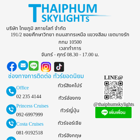
บริษัท ไทยภูมิ สกายไลท์ จำกัด
191/2 ซอยศึกษาวิทยา ถนนสาทรเหนือ แขวงสีลม เขตบางรัก
กทม 10500
เวลาทำการ
จันทร์ - ศุกร์ 08.30 - 17.00 น.
ช่องทางการติดต่อ
ทัวร์ยอดนิยม
LINE@
ทัวร์สิงคโปร์
Office
02 235 4144
ทัวร์ฮ่องกง
@thaiphumskylights
Princess Cruises
ทัวร์ญี่ปุ่น
092-6997999
ทัวร์จอร์เจีย
Costa Cruises
081-9192518
ทัวร์อังกฤษ