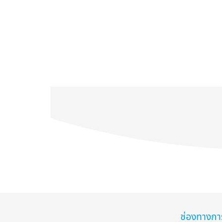
ช่องทางกา