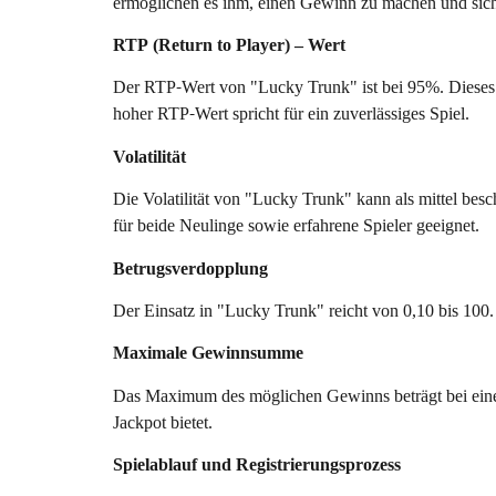
ermöglichen es ihm, einen Gewinn zu machen und sich 
RTP (Return to Player) – Wert
Der RTP-Wert von "Lucky Trunk" ist bei 95%. Dieses b
hoher RTP-Wert spricht für ein zuverlässiges Spiel.
Volatilität
Die Volatilität von "Lucky Trunk" kann als mittel besc
für beide Neulinge sowie erfahrene Spieler geeignet.
Betrugsverdopplung
Der Einsatz in "Lucky Trunk" reicht von 0,10 bis 100. 
Maximale Gewinnsumme
Das Maximum des möglichen Gewinns beträgt bei einem
Jackpot bietet.
Spielablauf und Registrierungsprozess