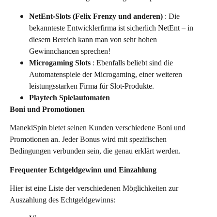
NetEnt-Slots (Felix Frenzy und anderen)
: Die
bekannteste Entwicklerfirma ist sicherlich NetEnt – in
diesem Bereich kann man von sehr hohen
Gewinnchancen sprechen!
Microgaming Slots
: Ebenfalls beliebt sind die
Automatenspiele der Microgaming, einer weiteren
leistungsstarken Firma für Slot-Produkte.
Playtech Spielautomaten
Boni und Promotionen
ManekiSpin bietet seinen Kunden verschiedene Boni und
Promotionen an. Jeder Bonus wird mit spezifischen
Bedingungen verbunden sein, die genau erklärt werden.
Frequenter Echtgeldgewinn und Einzahlung
Hier ist eine Liste der verschiedenen Möglichkeiten zur
Auszahlung des Echtgeldgewinns: