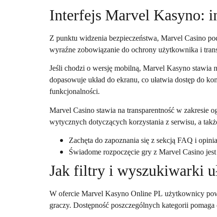
Interfejs Marvel Kasyno: i
Z punktu widzenia bezpieczeństwa, Marvel Casino podk
wyraźne zobowiązanie do ochrony użytkownika i trans
Jeśli chodzi o wersję mobilną, Marvel Kasyno stawia n
dopasowuje układ do ekranu, co ułatwia dostęp do kon
funkcjonalności.
Marvel Casino stawia na transparentność w zakresie 
wytycznych dotyczących korzystania z serwisu, a takż
Zachęta do zapoznania się z sekcją FAQ i opi
Świadome rozpoczęcie gry z Marvel Casino jest
Jak filtry i wyszukiwarki u
W ofercie Marvel Kasyno Online PL użytkownicy powin
graczy. Dostępność poszczególnych kategorii pomaga