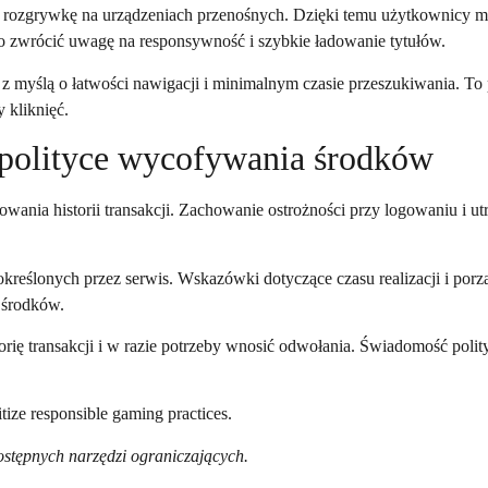
rozgrywkę na urządzeniach przenośnych. Dzięki temu użytkownicy mo
o zwrócić uwagę na responsywność i szybkie ładowanie tytułów.
ne z myślą o łatwości nawigacji i minimalnym czasie przeszukiwania. 
 kliknięć.
 polityce wycofywania środków
rowania historii transakcji. Zachowanie ostrożności przy logowaniu i
 określonych przez serwis. Wskazówki dotyczące czasu realizacji i 
 środków.
rię transakcji i w razie potrzeby wnosić odwołania. Świadomość poli
tize responsible gaming practices.
dostępnych narzędzi ograniczających.