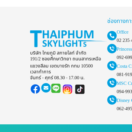
ช่องทางกา
Office
02 235 
Princess
บริษัท ไทยภูมิ สกายไลท์ จำกัด
092-69
191/2 ซอยศึกษาวิทยา ถนนสาทรเหนือ
แขวงสีลม เขตบางรัก กทม 10500
Costa C
เวลาทำการ
081-91
จันทร์ - ศุกร์ 08.30 - 17.00 น.
MSC Cr
094-99
Disney 
062-49