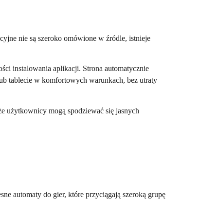
yjne nie są szeroko omówione w źródle, istnieje
ści instalowania aplikacji. Strona automatycznie
lub tablecie w komfortowych warunkach, bez utraty
 że użytkownicy mogą spodziewać się jasnych
e automaty do gier, które przyciągają szeroką grupę