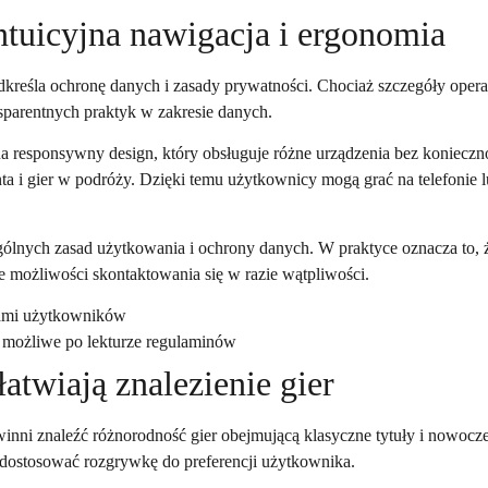
ntuicyjna nawigacja i ergonomia
reśla ochronę danych i zasady prywatności. Chociaż szczegóły operac
parentnych praktyk w zakresie danych.
a responsywny design, który obsługuje różne urządzenia bez konieczno
ta i gier w podróży. Dzięki temu użytkownicy mogą grać na telefonie 
ogólnych zasad użytkowania i ochrony danych. W praktyce oznacza to,
e możliwości skontaktowania się w razie wątpliwości.
niami użytkowników
 możliwe po lekturze regulaminów
łatwiają znalezienie gier
ni znaleźć różnorodność gier obejmującą klasyczne tytuły i nowoczesn
 dostosować rozgrywkę do preferencji użytkownika.