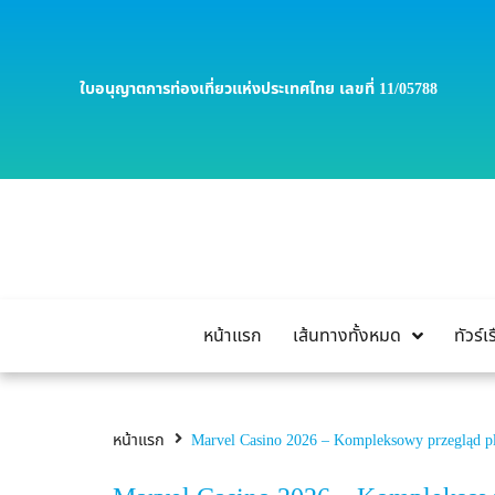
ใบอนุญาตการท่องเที่ยวแห่งประเทศไทย เลขที่ 11/05788
หน้าแรก
เส้นทางทั้งหมด
ทัวร์
หน้าแรก
Marvel Casino 2026 – Kompleksowy przegląd p