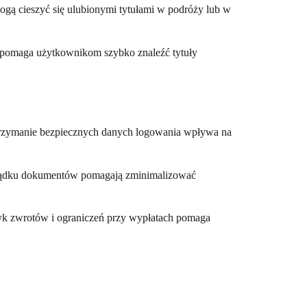
gą cieszyć się ulubionymi tytułami w podróży lub w
To pomaga użytkownikom szybko znaleźć tytuły
 utrzymanie bezpiecznych danych logowania wpływa na
porządku dokumentów pomagają zminimalizować
tyk zwrotów i ograniczeń przy wypłatach pomaga