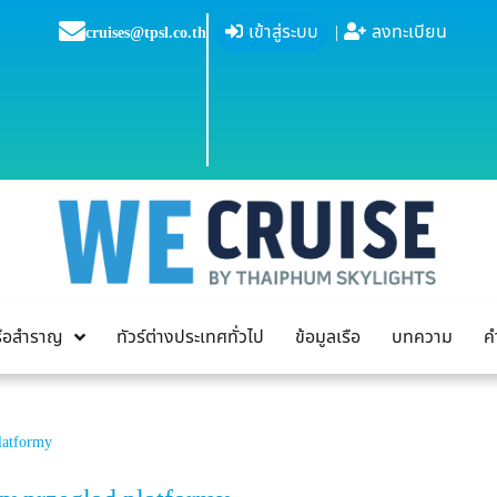
เข้าสู่ระบบ
|
ลงทะเบียน
cruises@tpsl.co.th
เรือสำราญ
ทัวร์ต่างประเทศทั่วไป
ข้อมูลเรือ
บทความ
ค
latformy