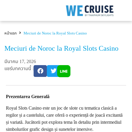
หน้าแรก
Meciuri de Noroc la Royal Slots Casino
Meciuri de Noroc la Royal Slots Casino
มีนาคม 17, 2026
แชร์บทความนี้ :
Prezentarea Generală
Royal Slots Casino este un joc de slote cu tematica clasică a
regilor și a castelului, care oferă o experiență de joacă excitantă
și variată. Jucătorii pot explora tema în detaliu prin intermediul
simbolurilor grafic design și sunetelor imersive.