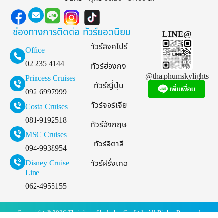
ช่องทางการติดต่อ
ทัวร์ยอดนิยม
LINE@
ทัวร์สิงคโปร์
Office
02 235 4144
ทัวร์ฮ่องกง
@thaiphumskylights
Princess Cruises
ทัวร์ญี่ปุ่น
092-6997999
ทัวร์จอร์เจีย
Costa Cruises
081-9192518
ทัวร์อังกฤษ
MSC Cruises
ทัวร์อิตาลี
094-9938954
Disney Cruise
ทัวร์ฝรั่งเศส
Line
062-4955155
Copyright © 2026 Thaiphum Skylights Co.,Ltd., All Rights Reserved