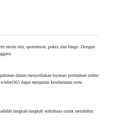
rti mesin slot, sportsbook, poker, dan bingo. Dengan
nggara.
pengalaman dalam menyediakan layanan permainan online
Bwinbet365 dapat menjamin keselamatan serta
 adalah langkah-langkah sederhana untuk mendaftar: