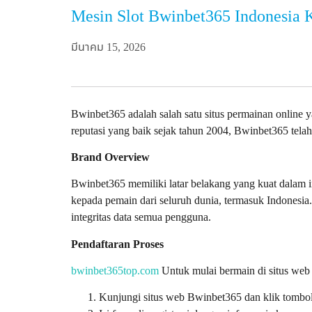
Mesin Slot Bwinbet365 Indonesia 
มีนาคม 15, 2026
Bwinbet365 adalah salah satu situs permainan online y
reputasi yang baik sejak tahun 2004, Bwinbet365 telah
Brand Overview
Bwinbet365 memiliki latar belakang yang kuat dalam i
kepada pemain dari seluruh dunia, termasuk Indonesi
integritas data semua pengguna.
Pendaftaran Proses
bwinbet365top.com
Untuk mulai bermain di situs web
Kunjungi situs web Bwinbet365 dan klik tombo