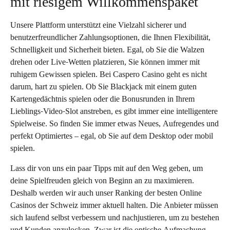
mit riesigem Willkommenspaket
Unsere Plattform unterstützt eine Vielzahl sicherer und
benutzerfreundlicher Zahlungsoptionen, die Ihnen Flexibilität,
Schnelligkeit und Sicherheit bieten. Egal, ob Sie die Walzen
drehen oder Live-Wetten platzieren, Sie können immer mit
ruhigem Gewissen spielen. Bei Caspero Casino geht es nicht
darum, hart zu spielen. Ob Sie Blackjack mit einem guten
Kartengedächtnis spielen oder die Bonusrunden in Ihrem
Lieblings-Video-Slot anstreben, es gibt immer eine intelligentere
Spielweise. So finden Sie immer etwas Neues, Aufregendes und
perfekt Optimiertes – egal, ob Sie auf dem Desktop oder mobil
spielen.
Lass dir von uns ein paar Tipps mit auf den Weg geben, um
deine Spielfreuden gleich von Beginn an zu maximieren.
Deshalb werden wir auch unser Ranking der besten Online
Casinos der Schweiz immer aktuell halten. Die Anbieter müssen
sich laufend selbst verbessern und nachjustieren, um zu bestehen
und Kunden anzulocken. Zwar ist die optische Aufmachung