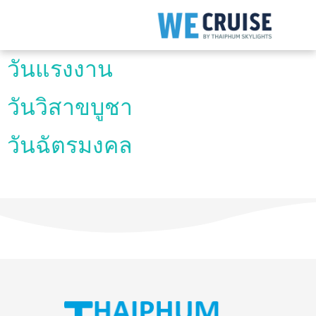
วันแรงงาน
วันวิสาขบูชา
วันฉัตรมงคล