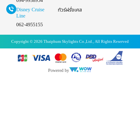
094-9938954
Disney Cruise
ทัวร์ฝรั่งเศส
Line
062-4955155
Copyright © 2026 Thaiphum Skylights Co.,Ltd., All Rights Reserved
Powered by