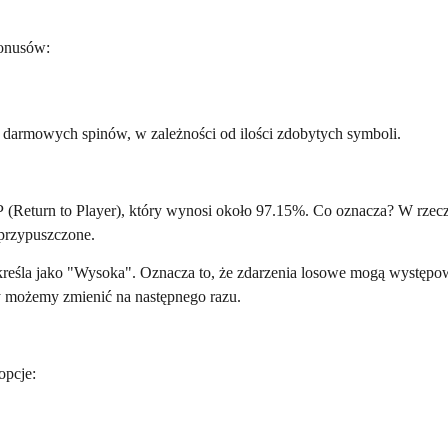
onusów:
 darmowych spinów, w zależności od ilości zdobytych symboli.
eturn to Player), który wynosi około 97.15%. Co oznacza? W rzeczyw
 przypuszczone.
określa jako "Wysoka". Oznacza to, że zdarzenia losowe mogą występow
 możemy zmienić na następnego razu.
opcje: