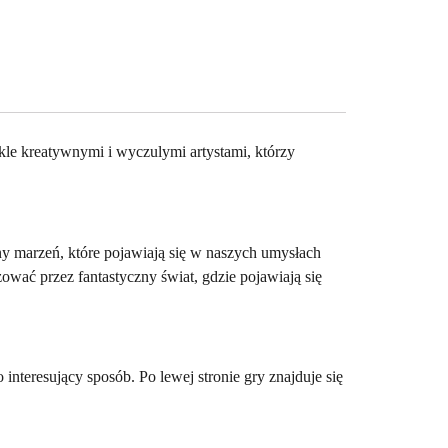
ykle kreatywnymi i wyczulymi artystami, którzy
y marzeń, które pojawiają się w naszych umysłach
ować przez fantastyczny świat, gdzie pojawiają się
interesujący sposób. Po lewej stronie gry znajduje się