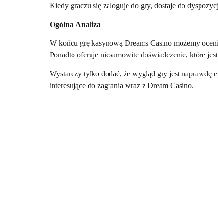
Kiedy graczu się zaloguje do gry, dostaje do dyspozycj
Ogólna Analiza
W końcu grę kasynową Dreams Casino możemy ocenić j
Ponadto oferuje niesamowite doświadczenie, które jes
Wystarczy tylko dodać, że wygląd gry jest naprawdę 
interesujące do zagrania wraz z Dream Casino.