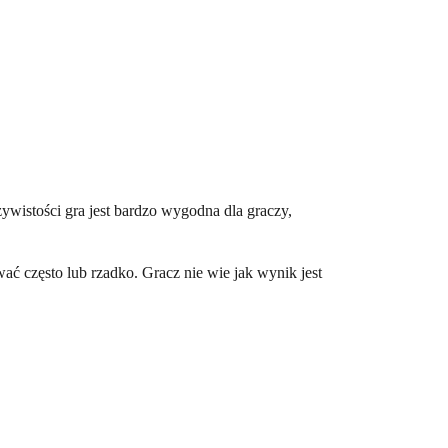
istości gra jest bardzo wygodna dla graczy,
ać często lub rzadko. Gracz nie wie jak wynik jest