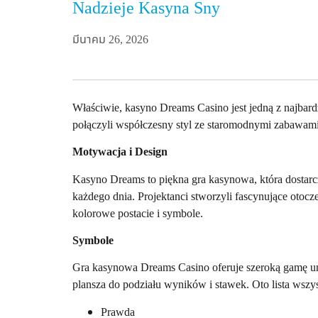
Nadzieje Kasyna Sny
มีนาคม 26, 2026
Właściwie, kasyno Dreams Casino jest jedną z najbardz
połączyli współczesny styl ze staromodnymi zabawam
Motywacja i Design
Kasyno Dreams to piękna gra kasynowa, która dostarc
każdego dnia. Projektanci stworzyli fascynujące otocz
kolorowe postacie i symbole.
Symbole
Gra kasynowa Dreams Casino oferuje szeroką gamę un
plansza do podziału wyników i stawek. Oto lista wszy
Prawda