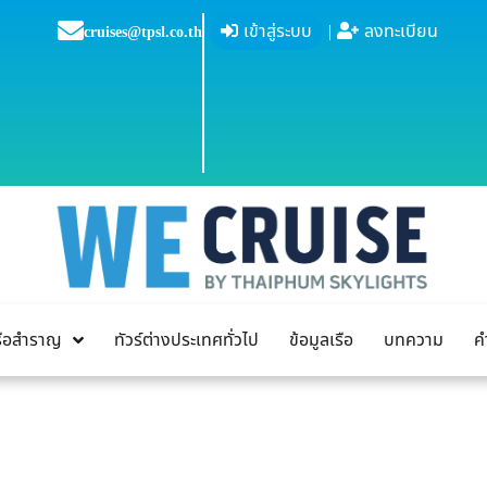
เข้าสู่ระบบ
|
ลงทะเบียน
cruises@tpsl.co.th
เรือสำราญ
ทัวร์ต่างประเทศทั่วไป
ข้อมูลเรือ
บทความ
ค