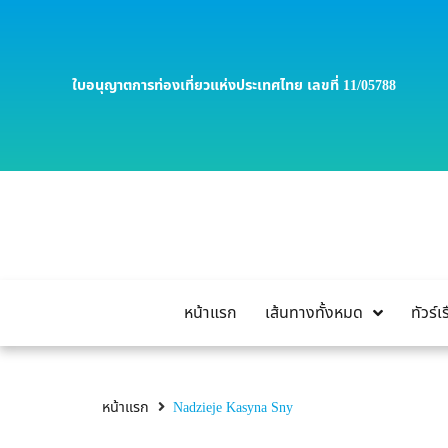
ใบอนุญาตการท่องเที่ยวแห่งประเทศไทย เลขที่ 11/05788
หน้าแรก
เส้นทางทั้งหมด
ทัวร์
หน้าแรก
Nadzieje Kasyna Sny