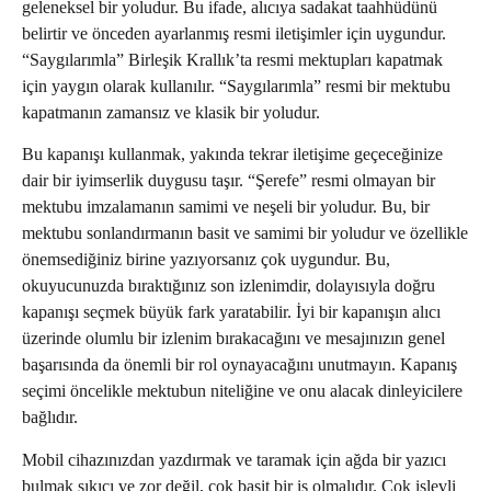
geleneksel bir yoludur. Bu ifade, alıcıya sadakat taahhüdünü
belirtir ve önceden ayarlanmış resmi iletişimler için uygundur.
“Saygılarımla” Birleşik Krallık’ta resmi mektupları kapatmak
için yaygın olarak kullanılır. “Saygılarımla” resmi bir mektubu
kapatmanın zamansız ve klasik bir yoludur.
Bu kapanışı kullanmak, yakında tekrar iletişime geçeceğinize
dair bir iyimserlik duygusu taşır. “Şerefe” resmi olmayan bir
mektubu imzalamanın samimi ve neşeli bir yoludur. Bu, bir
mektubu sonlandırmanın basit ve samimi bir yoludur ve özellikle
önemsediğiniz birine yazıyorsanız çok uygundur. Bu,
okuyucunuzda bıraktığınız son izlenimdir, dolayısıyla doğru
kapanışı seçmek büyük fark yaratabilir. İyi bir kapanışın alıcı
üzerinde olumlu bir izlenim bırakacağını ve mesajınızın genel
başarısında da önemli bir rol oynayacağını unutmayın. Kapanış
seçimi öncelikle mektubun niteliğine ve onu alacak dinleyicilere
bağlıdır.
Mobil cihazınızdan yazdırmak ve taramak için ağda bir yazıcı
bulmak sıkıcı ve zor değil, çok basit bir iş olmalıdır. Çok işlevli