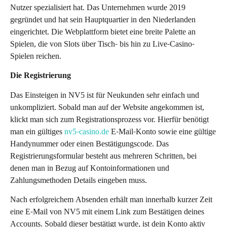
Nutzer spezialisiert hat. Das Unternehmen wurde 2019
gegründet und hat sein Hauptquartier in den Niederlanden
eingerichtet. Die Webplattform bietet eine breite Palette an
Spielen, die von Slots über Tisch- bis hin zu Live-Casino-
Spielen reichen.
Die Registrierung
Das Einsteigen in NV5 ist für Neukunden sehr einfach und
unkompliziert. Sobald man auf der Website angekommen ist,
klickt man sich zum Registrationsprozess vor. Hierfür benötigt
man ein gültiges
nv5-casino.de
E-Mail-Konto sowie eine gültige
Handynummer oder einen Bestätigungscode. Das
Registrierungsformular besteht aus mehreren Schritten, bei
denen man in Bezug auf Kontoinformationen und
Zahlungsmethoden Details eingeben muss.
Nach erfolgreichem Absenden erhält man innerhalb kurzer Zeit
eine E-Mail von NV5 mit einem Link zum Bestätigen deines
Accounts. Sobald dieser bestätigt wurde, ist dein Konto aktiv