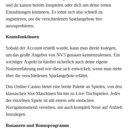
und du kannst bereits losspielen oder dich um deine ersten
Einzahlungen kümmern. Es lohnt sich also schnell zu
registrieren, um die verschiedenen Spielangebote live
auszuprobieren.
Kontofunktionen
Sobald der Account erstellt wurde, kann man direkt loslegen,
um das große Angebot von NV5 genauer kennenzulernen. Ein
wichtiger Aspekt ist hierbei sicherlich auch deine eigene
Nutzererfahrung und wie diese sich entwickelt, wenn man mehr
über die verschiedenen Spielangebote erfährt.
Das Online-Casino bietet eine breite Palette an Spielen, von den
klassischen Slot-Maschinen bis hin zu Live-Tischspielen. Jedes
der einzelnen Spiele ist mit einem sehr einfachen
Navigationsmenü versehen, um auch komplett Neue auf Anhieb
loszulegen.
Bonanzen und Bonusprogramm