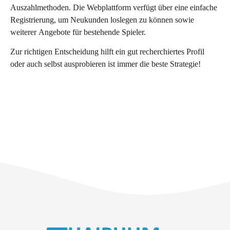
Auszahlmethoden. Die Webplattform verfügt über eine einfache
Registrierung, um Neukunden loslegen zu können sowie
weiterer Angebote für bestehende Spieler.
Zur richtigen Entscheidung hilft ein gut recherchiertes Profil
oder auch selbst ausprobieren ist immer die beste Strategie!