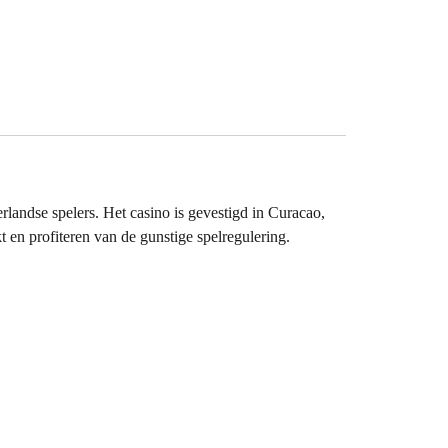
rlandse spelers. Het casino is gevestigd in Curacao,
 en profiteren van de gunstige spelregulering.