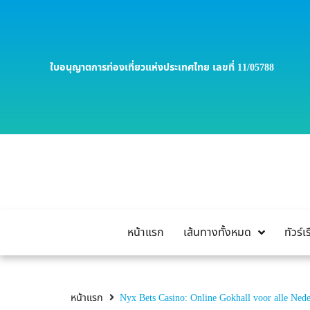
ใบอนุญาตการท่องเที่ยวแห่งประเทศไทย เลขที่ 11/05788
หน้าแรก
เส้นทางทั้งหมด
ทัวร์
หน้าแรก
Nyx Bets Casino: Online Gokhall voor alle Nede