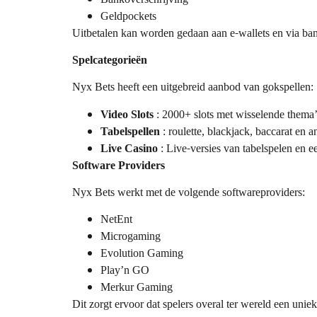
Geldpockets
Uitbetalen kan worden gedaan aan e-wallets en via ba
Spelcategorieën
Nyx Bets heeft een uitgebreid aanbod van gokspellen:
Video Slots
: 2000+ slots met wisselende thema
Tabelspellen
: roulette, blackjack, baccarat en 
Live Casino
: Live-versies van tabelspelen en 
Software Providers
Nyx Bets werkt met de volgende softwareproviders:
NetEnt
Microgaming
Evolution Gaming
Play’n GO
Merkur Gaming
Dit zorgt ervoor dat spelers overal ter wereld een unie