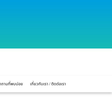
ำถามที่พบบ่อย
เกี่ยวกับเรา / ติดต่อเรา