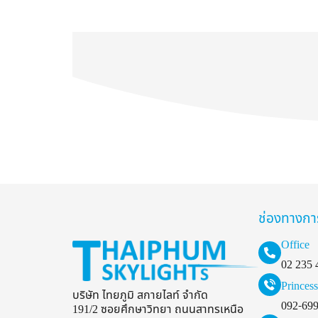
ช่องทางกา
Office
02 235 
Princess
บริษัท ไทยภูมิ สกายไลท์ จำกัด
092-69
191/2 ซอยศึกษาวิทยา ถนนสาทรเหนือ