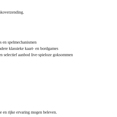
nkoverzending.
’s en spelmechanismen
andere klassieke kaart- en bordgames
een selectief aanbod live-spieloze goksommen
ke en rijke ervaring mogen beleven.