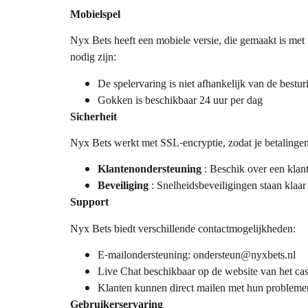
Mobielspel
Nyx Bets heeft een mobiele versie, die gemaakt is met
nodig zijn:
De spelervaring is niet afhankelijk van de best
Gokken is beschikbaar 24 uur per dag
Sicherheit
Nyx Bets werkt met SSL-encryptie, zodat je betaling
Klantenondersteuning
: Beschik over een klan
Beveiliging
: Snelheidsbeveiligingen staan klaa
Support
Nyx Bets biedt verschillende contactmogelijkheden:
E-mailondersteuning: ondersteun@nyxbets.nl
Live Chat beschikbaar op de website van het casi
Klanten kunnen direct mailen met hun probleme
Gebruikerservaring