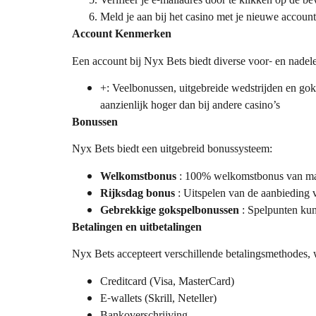
Verifieer je e-mailadres door te klikken op de b
Meld je aan bij het casino met je nieuwe account
Account Kenmerken
Een account bij Nyx Bets biedt diverse voor- en nadel
+: Veelbonussen, uitgebreide wedstrijden en go
aanzienlijk hoger dan bij andere casino’s
Bonussen
Nyx Bets biedt een uitgebreid bonussysteem:
Welkomstbonus
: 100% welkomstbonus van max
Rijksdag bonus
: Uitspelen van de aanbieding 
Gebrekkige gokspelbonussen
: Spelpunten ku
Betalingen en uitbetalingen
Nyx Bets accepteert verschillende betalingsmethodes,
Creditcard (Visa, MasterCard)
E-wallets (Skrill, Neteller)
Bankoverschrijving