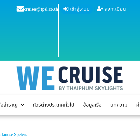
เข้าสู่ระบบ
|
ลงทะเบียน
cruises@tpsl.co.th
เรือสำราญ
ทัวร์ต่างประเทศทั่วไป
ข้อมูลเรือ
บทความ
ค
rlandse Spelers