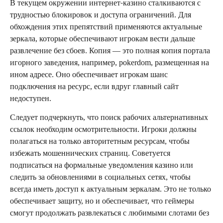
В текущем окружении интернет-казино сталкиваются с
трудностью блокировок и доступа ограничений. Для
обхождения этих препятствий применяются актуальные
зеркала, которые обеспечивают игрокам вести дальше
развлечение без сбоев. Копия — это полная копия портала
игорного заведения, например, pokerdom, размещенная на
ином адресе. Оно обеспечивает игрокам шанс
подключения на ресурс, если вдруг главный сайт
недоступен.
Следует подчеркнуть, что поиск рабочих альтернативных
ссылок необходим осмотрительности. Игроки должны
полагаться на только авторитетным ресурсам, чтобы
избежать мошеннических страниц. Советуется
подписаться на формальные уведомления казино или
следить за обновлениями в социальных сетях, чтобы
всегда иметь доступ к актуальным зеркалам. Это не только
обеспечивает защиту, но и обеспечивает, что геймеры
смогут продолжать развлекаться с любимыми слотами без