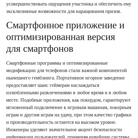
усовершенствовать ощущения участника и обеспечить ему
эксклюзивные возможности для наращивания призов.
Смартфонное приложение и
оптимизированная версия
для смартфонов
Смартфонные программы и оптимизированные
модификации для телефонов стали важной компонентой
нынешнего гемблинга. Портативное игорное заведение
предоставляет шанс геймерам наслаждаться
излюбленными развлечениями в любое время и в любом
месте. Подобные приложения, как покердом, гарантируют
мгновенный подключение к игровым машинам, покерным
играм и другим играм на удачу, при этом качество графики
и производительность остаются на высоком уровне.
Инженеры уделяют значительное акцент безопасности
информации пользователей, применяя новейшие системы