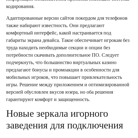
кодирования.
Адаптированные версии сайтов покердом для телефонов
также набирают известность. Они предлагают
комфортный интерфейс, какой настраивается под
габариты экрана девайса. Такое обеспечивает игрокам без
труда находить необходимые секции и опции без
потребности скачивать дополнительное ПО. Следует
подчеркнуть, что большинство виртуальных казино
предлагают бонусы и промоакции в особенности для
мобильных игроков, что повышает привлекательность
игры. Решение между приложением и оптимизированной
версией обусловлен вкусов юзера, но оба решения
гарантируют комфорт и защищенность.
Новые зеркала игорного
заведения для подключения