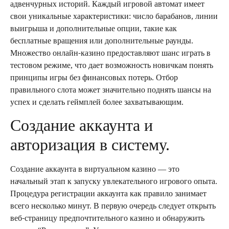
адвенчурных историй. Каждый игровой автомат имеет
свои уникальные характеристики: число барабанов, линии
выигрыша и дополнительные опции, такие как
бесплатные вращения или дополнительные раунды.
Множество онлайн-казино предоставляют шанс играть в
тестовом режиме, что дает возможность новичкам понять
принципы игры без финансовых потерь. Отбор
правильного слота может значительно поднять шансы на
успех и сделать геймплей более захватывающим.
Создание аккаунта и
авторизация в систему.
Создание аккаунта в виртуальном казино — это
начальный этап к запуску увлекательного игрового опыта.
Процедура регистрации аккаунта как правило занимает
всего несколько минут. В первую очередь следует открыть
веб-страницу предпочтительного казино и обнаружить