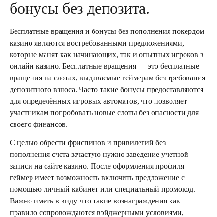
бонусы без депозита.
Бесплатные вращения и бонусы без пополнения покердом
казино являются востребованными предложениями,
которые манят как начинающих, так и опытных игроков в
онлайн казино. Бесплатные вращения — это бесплатные
вращения на слотах, выдаваемые геймерам без требования
депозитного взноса. Часто такие бонусы предоставляются
для определённых игровых автоматов, что позволяет
участникам попробовать новые слоты без опасности для
своего финансов.
С целью обрести фриспинов и привилегий без
пополнения счета зачастую нужно заведение учетной
записи на сайте казино. После оформления профиля
геймер имеет возможность включить предложение с
помощью личный кабинет или специальный промокод.
Важно иметь в виду, что такие вознаграждения как
правило сопровождаются вэйджерными условиями,