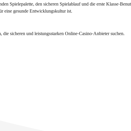
n Spielepalette, den sicheren Spielablauf und die erste Klasse-Benutz
r eine gesunde Entwicklungskultur ist.
, die sicheren und leistungsstarken Online-Casino-Anbieter suchen.