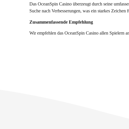
Das OceanSpin Casino überzeugt durch seine umfassende
Suche nach Verbesserungen, was ein starkes Zeichen fü
Zusammenfassende Empfehlung
Wir empfehlen das OceanSpin Casino allen Spielern an