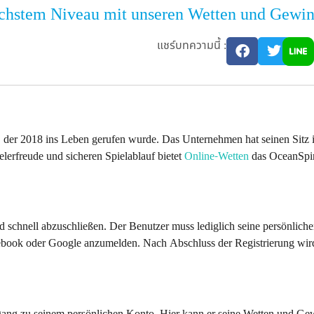
öchstem Niveau mit unseren Wetten und Gewi
แชร์บทความนี้ :
 der 2018 ins Leben gerufen wurde. Das Unternehmen hat seinen Sitz i
lerfreude und sicheren Spielablauf bietet
Online-Wetten
das OceanSpin
d schnell abzuschließen. Der Benutzer muss lediglich seine persönlich
acebook oder Google anzumelden. Nach Abschluss der Registrierung wir