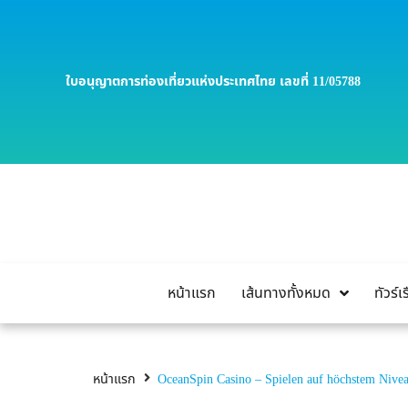
ใบอนุญาตการท่องเที่ยวแห่งประเทศไทย เลขที่ 11/05788
หน้าแรก
เส้นทางทั้งหมด
ทัวร์
หน้าแรก
OceanSpin Casino – Spielen auf höchstem Nive