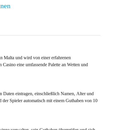
nnen
n Malta und wird von einer erfahrenen
 Casino eine umfassende Palette an Wetten und
en Daten eintragen, einschließlich Namen, Alter und
d der Spieler automatisch mit einem Guthaben von 10