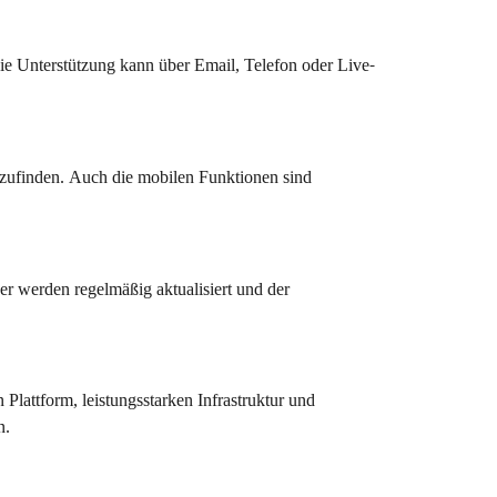
e Unterstützung kann über Email, Telefon oder Live-
htzufinden. Auch die mobilen Funktionen sind
ver werden regelmäßig aktualisiert und der
Plattform, leistungsstarken Infrastruktur und
n.