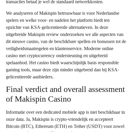
transacties betaal je wel de standaard netwerkkosten.
We analyseren of Makispin betrouwbaar is voor Nederlandse
spelers en welke voor- en nadelen het platform biedt ten
opzichte van KSA-gelicentieerde alternatieven. In deze
uitgebreide Makispin review onderzoeken we alle aspecten van
dit nieuwe casino, van de beschikbare spellen en bonussen tot de
veiligheidsmaatregelen en klantenservice. Moderne online
casino met cryptocurrency ondersteuning en uitgebreid
spelaanbod. Het casino biedt waarschijnlijk basis responsible
gaming tools, maar deze zijn minder uitgebreid dan bij KSA-
gelicentieerde aanbieders.
Final verdict and overall assessment
of Makispin Casino
Informatie over een dedicated mobiele app is niet beschikbaar in
onze data. Ja, Makispin is crypto-vriendelijk en accepteert
Bitcoin (BTC), Ethereum (ETH) en Tether (USDT) voor zowel