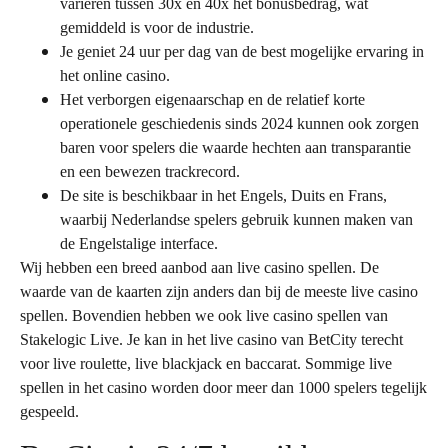
variëren tussen 30x en 40x het bonusbedrag, wat
gemiddeld is voor de industrie.
Je geniet 24 uur per dag van de best mogelijke ervaring in
het online casino.
Het verborgen eigenaarschap en de relatief korte
operationele geschiedenis sinds 2024 kunnen ook zorgen
baren voor spelers die waarde hechten aan transparantie
en een bewezen trackrecord.
De site is beschikbaar in het Engels, Duits en Frans,
waarbij Nederlandse spelers gebruik kunnen maken van
de Engelstalige interface.
Wij hebben een breed aanbod aan live casino spellen. De
waarde van de kaarten zijn anders dan bij de meeste live casino
spellen. Bovendien hebben we ook live casino spellen van
Stakelogic Live. Je kan in het live casino van BetCity terecht
voor live roulette, live blackjack en baccarat. Sommige live
spellen in het casino worden door meer dan 1000 spelers tegelijk
gespeeld.