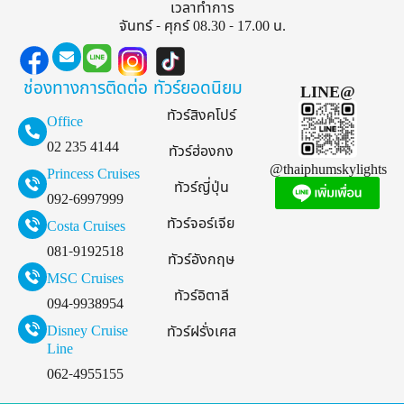
เวลาทำการ
จันทร์ - ศุกร์ 08.30 - 17.00 น.
ช่องทางการติดต่อ
ทัวร์ยอดนิยม
LINE@
ทัวร์สิงคโปร์
Office
02 235 4144
ทัวร์ฮ่องกง
@thaiphumskylights
Princess Cruises
ทัวร์ญี่ปุ่น
092-6997999
ทัวร์จอร์เจีย
Costa Cruises
081-9192518
ทัวร์อังกฤษ
MSC Cruises
ทัวร์อิตาลี
094-9938954
Disney Cruise
ทัวร์ฝรั่งเศส
Line
062-4955155