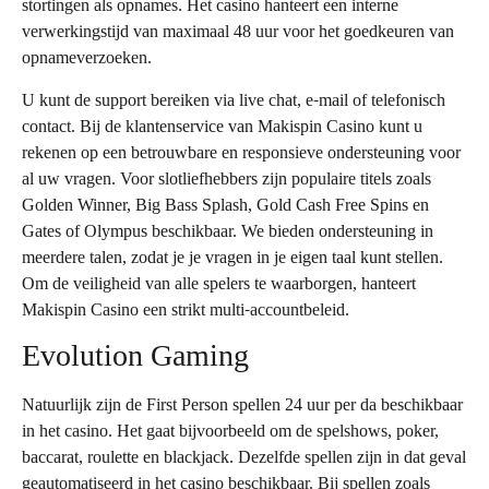
stortingen als opnames. Het casino hanteert een interne
verwerkingstijd van maximaal 48 uur voor het goedkeuren van
opnameverzoeken.
U kunt de support bereiken via live chat, e-mail of telefonisch
contact. Bij de klantenservice van Makispin Casino kunt u
rekenen op een betrouwbare en responsieve ondersteuning voor
al uw vragen. Voor slotliefhebbers zijn populaire titels zoals
Golden Winner, Big Bass Splash, Gold Cash Free Spins en
Gates of Olympus beschikbaar. We bieden ondersteuning in
meerdere talen, zodat je je vragen in je eigen taal kunt stellen.
Om de veiligheid van alle spelers te waarborgen, hanteert
Makispin Casino een strikt multi-accountbeleid.
Evolution Gaming
Natuurlijk zijn de First Person spellen 24 uur per da beschikbaar
in het casino. Het gaat bijvoorbeeld om de spelshows, poker,
baccarat, roulette en blackjack. Dezelfde spellen zijn in dat geval
geautomatiseerd in het casino beschikbaar. Bij spellen zoals