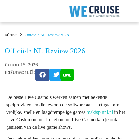
หน้าแรก
Officiële NL Review 2026
Officiële NL Review 2026
มีนาคม 15, 2026
แชร์บทความนี้ :
De beste Live Casino’s werken samen met bekende
spelproviders en die leveren de software aan. Het gaat om
vrolijke, snelle en laagdrempelige games
makispinnl.nl
in het
Live Casino online. In het online Live Casino kan je ook
genieten van de live game shows.