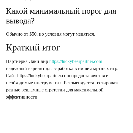
Какой минимальный порог для
вывода?
Обычно от $50, но условия могут меняться.
Краткий итог
Партнерка Лаки Бир
https://luckybearpartner.com
—
надежный вариант для заработка в нише азартных игр.
Сайт https://luckybearpartner.com предоставляет все
необходимые инструменты. Рекомендуется тестировать
разные рекламные стратегии для максимальной
эффективности.