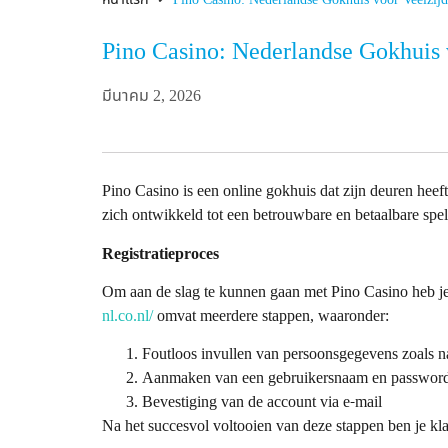
Pino Casino: Nederlandse Gokhuis 
มีนาคม 2, 2026
Pino Casino is een online gokhuis dat zijn deuren heef
zich ontwikkeld tot een betrouwbare en betaalbare spelin
Registratieproces
Om aan de slag te kunnen gaan met Pino Casino heb je 
nl.co.nl/
omvat meerdere stappen, waaronder:
Foutloos invullen van persoonsgegevens zoals 
Aanmaken van een gebruikersnaam en password, 
Bevestiging van de account via e-mail
Na het succesvol voltooien van deze stappen ben je kl