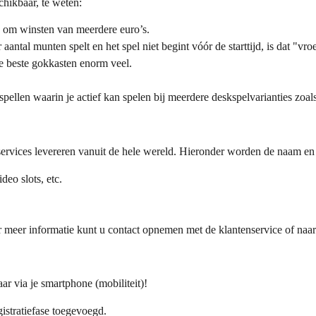
chikbaar, te weten:
en om winsten van meerdere euro’s.
antal munten spelt en het spel niet begint vóór de starttijd, is dat "vro
e beste gokkasten enorm veel.
pellen waarin je actief kan spelen bij meerdere deskspelvarianties zoals
services levereren vanuit de hele wereld. Hieronder worden de naam en 
eo slots, etc.
or meer informatie kunt u contact opnemen met de klantenservice of naar
r via je smartphone (mobiliteit)!
gistratiefase toegevoegd.