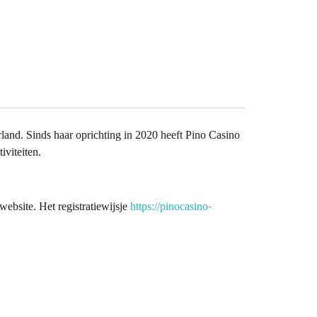
rland. Sinds haar oprichting in 2020 heeft Pino Casino
iviteiten.
ebsite. Het registratiewijsje
https://pinocasino-