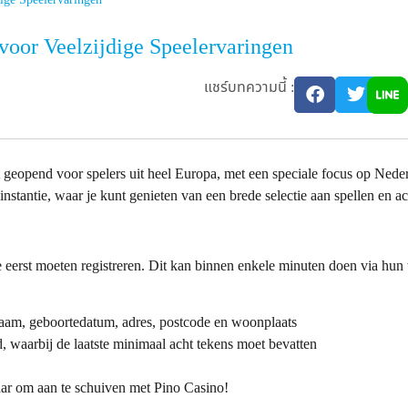
voor Veelzijdige Speelervaringen
แชร์บทความนี้ :
t geopend voor spelers uit heel Europa, met een speciale focus op Nede
stantie, waar je kunt genieten van een brede selectie aan spellen en act
eerst moeten registreren. Dit kan binnen enkele minuten doen via hun w
naam, geboortedatum, adres, postcode en woonplaats
waarbij de laatste minimaal acht tekens moet bevatten
aar om aan te schuiven met Pino Casino!