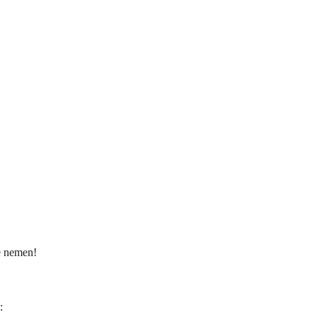
te nemen!
: