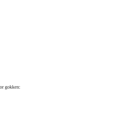
oor gokken: