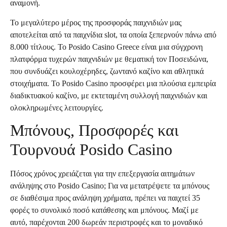
αναμονή.
Το μεγαλύτερο μέρος της προσφοράς παιχνιδιών μας
αποτελείται από τα παιχνίδια slot, τα οποία ξεπερνούν πάνω από
8.000 τίτλους. Το Posido Casino Greece είναι μια σύγχρονη
πλατφόρμα τυχερών παιχνιδιών με θεματική τον Ποσειδώνα,
που συνδυάζει κουλοχέρηδες, ζωντανό καζίνο και αθλητικά
στοιχήματα. Το Posido Casino προσφέρει μια πλούσια εμπειρία
διαδικτυακού καζίνο, με εκτεταμένη συλλογή παιχνιδιών και
ολοκληρωμένες λειτουργίες.
Μπόνους, Προσφορές και
Τουρνουά Posido Casino
Πόσος χρόνος χρειάζεται για την επεξεργασία αιτημάτων
ανάληψης στο Posido Casino; Για να μετατρέψετε τα μπόνους
σε διαθέσιμα προς ανάληψη χρήματα, πρέπει να παιχτεί 35
φορές το συνολικό ποσό κατάθεσης και μπόνους. Μαζί με
αυτό, παρέχονται 200 δωρεάν περιστροφές και το μοναδικό