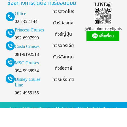
ช่องทางการติดต่อ
ทัวร์ยอดนิยม
LINE@
ทัวร์สิงคโปร์
Office
02 235 4144
ทัวร์ฮ่องกง
@thaiphumskylights
Princess Cruises
ทัวร์ญี่ปุ่น
092-6997999
ทัวร์จอร์เจีย
Costa Cruises
081-9192518
ทัวร์อังกฤษ
MSC Cruises
ทัวร์อิตาลี
094-9938954
Disney Cruise
ทัวร์ฝรั่งเศส
Line
062-4955155
Copyright © 2026 Thaiphum Skylights Co.,Ltd., All Rights Reserved