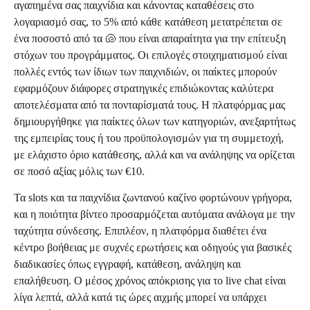
αγαπημένα σας παιχνίδια και κάνοντας καταθέσεις στο
λογαριασμό σας, το 5% από κάθε κατάθεση μετατρέπεται σε
ένα ποσοστό από τα 🐚 που είναι απαραίτητα για την επίτευξη
στόχων του προγράμματος. Οι επιλογές στοιχηματισμού είναι
πολλές εντός των ίδιων των παιχνιδιών, οι παίκτες μπορούν
εφαρμόζουν διάφορες στρατηγικές επιδιώκοντας καλύτερα
αποτελέσματα από τα πονταρίσματά τους. Η πλατφόρμας μας
δημιουργήθηκε για παίκτες όλων των κατηγοριών, ανεξαρτήτως
της εμπειρίας τους ή του προϋπολογισμών για τη συμμετοχή,
με ελάχιστο όριο κατάθεσης, αλλά και να ανάληψης να ορίζεται
σε ποσό αξίας μόλις των €10.
Τα slots και τα παιχνίδια ζωντανού καζίνο φορτώνουν γρήγορα,
και η ποιότητα βίντεο προσαρμόζεται αυτόματα ανάλογα με την
ταχύτητα σύνδεσης. Επιπλέον, η πλατφόρμα διαθέτει ένα
κέντρο βοήθειας με συχνές ερωτήσεις και οδηγούς για βασικές
διαδικασίες όπως εγγραφή, κατάθεση, ανάληψη και
επαλήθευση. Ο μέσος χρόνος απόκρισης για το live chat είναι
λίγα λεπτά, αλλά κατά τις ώρες αιχμής μπορεί να υπάρχει