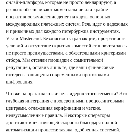
онлайн-платформ, которые не просто декларируют, а
реально обеспечивают моментальное или крайне
оперативное зачисление денег на карты основных
международных платежных систем. Речь идет о надежных
и привычных для каждого петербуржца инструментах,
Visa и Mastercard. Безопасность транзакций, прозрачность
условий и отсутствие скрытых комиссий становятся здесь
не просто преимуществами, а обязательными критериями
отбора. Мы отсеяли площадки с сомнительной
репутацией, оставив лишь те, где ваши финансовые
интересы защищены современными протоколами
шифрования.
Что же на практике отличает лидеров этого сегмента? Это
глубокая интеграция с проверенными процессинговыми
центрами, отлаженная верификация и четкие,
недвусмысленные правила. Некоторые операторы
достигают впечатляющей скорости благодаря полной
автоматизации процесса: заявка, одобренная системой,