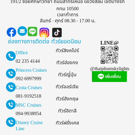
191/2 ซอยศึกษาวิทยา ถนนสาทรเหนือ แขวงสีลม เขตบางรัก
กทม 10500
เวลาทำการ
จันทร์ - ศุกร์ 08.30 - 17.00 น.
ช่องทางการติดต่อ
ทัวร์ยอดนิยม
LINE@
ทัวร์สิงคโปร์
Office
02 235 4144
ทัวร์ฮ่องกง
@thaiphumskylights
Princess Cruises
ทัวร์ญี่ปุ่น
092-6997999
ทัวร์จอร์เจีย
Costa Cruises
081-9192518
ทัวร์อังกฤษ
MSC Cruises
ทัวร์อิตาลี
094-9938954
Disney Cruise
ทัวร์ฝรั่งเศส
Line