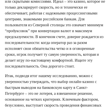
или скрытыми комиссиями. Идеал – это казино, которое не
только декларирует скорость, но и технически ее
обеспечивает, работая с надежными процессинговыми
центрами, знакомыми российским банкам. Для
пользователя из Северной столицы это означает минимум
“пробуксовок” при конвертации валют и максимум
предсказуемости. В конечном счете, доверие рождается из
последовательности: когда оператор раз за разом
исполняет свои обязательства четко и в оговоренные
сроки, игрок получает ту самую уверенность, которая и
делает игру по-настоящему комфортной. Ищите эту
последовательность. Она дорогого стоит.
Итак, подводя итог нашему исследованию, можно с
уверенностью утверждать, что выбор онлайн-казино с
быстрым выводом на банковскую карту в Санкт-
Петербурге – это не лотерея, а взвешенное решение,
основанное на четких критериях. Ключевым фактором,
безусловно, выступает скорость проведения финансовых