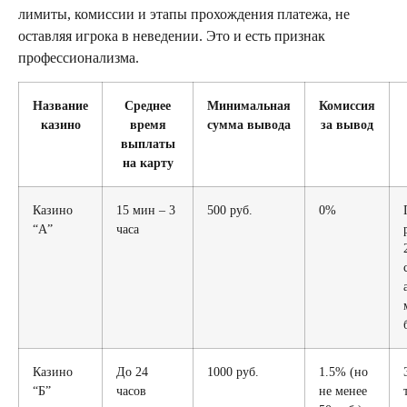
лимиты, комиссии и этапы прохождения платежа, не
оставляя игрока в неведении. Это и есть признак
профессионализма.
Название
Среднее
Минимальная
Комиссия
казино
время
сумма вывода
за вывод
выплаты
на карту
Казино
15 мин – 3
500 руб.
0%
“А”
часа
Казино
До 24
1000 руб.
1.5% (но
“Б”
часов
не менее