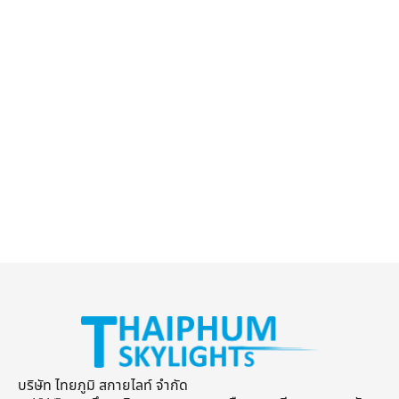
บริษัท ไทยภูมิ สกายไลท์ จำกัด