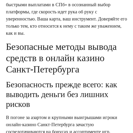
быстрыми выплатами в СПб» в осознанный выбор
платформы, где скорость идет рука об руку с
уверенностью. Ваша карта, ваш инструмент. Доверяйте его
только тем, кто относится к нему с таким же уважением,
как и вы.
Безопасные методы вывода
средств в онлайн казино
Санкт-Петербурга
Безопасность прежде всего: как
выводить деньги без лишних
рисков
В погоне за азартом и крупными выигрышами игроки
онлайн-казино Санкт-Петербурга зачастую
сосредотачиваются на бонусах и ассортименте игр,