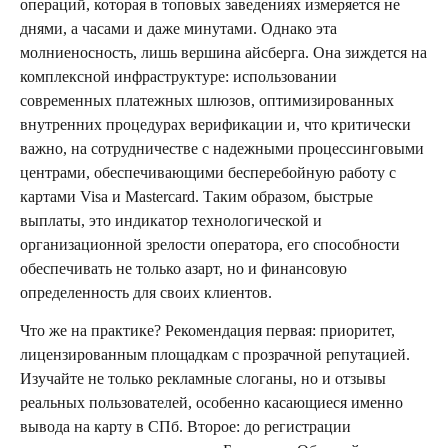
операций, которая в топовых заведениях измеряется не
днями, а часами и даже минутами. Однако эта
молниеносность, лишь вершина айсберга. Она зиждется на
комплексной инфраструктуре: использовании
современных платежных шлюзов, оптимизированных
внутренних процедурах верификации и, что критически
важно, на сотрудничестве с надежными процессинговыми
центрами, обеспечивающими бесперебойную работу с
картами Visa и Mastercard. Таким образом, быстрые
выплаты, это индикатор технологической и
организационной зрелости оператора, его способности
обеспечивать не только азарт, но и финансовую
определенность для своих клиентов.
Что же на практике? Рекомендация первая: приоритет,
лицензированным площадкам с прозрачной репутацией.
Изучайте не только рекламные слоганы, но и отзывы
реальных пользователей, особенно касающиеся именно
вывода на карту в СПб. Второе: до регистрации