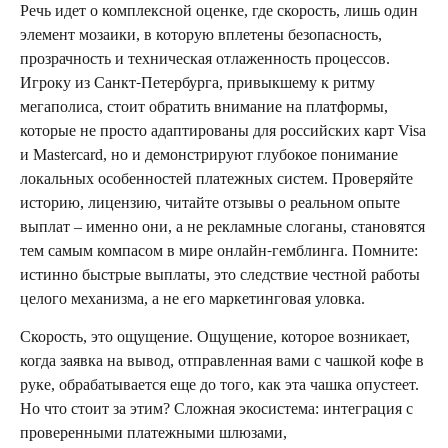
Речь идет о комплексной оценке, где скорость, лишь один
элемент мозаики, в которую вплетены безопасность,
прозрачность и техническая отлаженность процессов.
Игроку из Санкт-Петербурга, привыкшему к ритму
мегаполиса, стоит обратить внимание на платформы,
которые не просто адаптированы для российских карт Visa
и Mastercard, но и демонстрируют глубокое понимание
локальных особенностей платежных систем. Проверяйте
историю, лицензию, читайте отзывы о реальном опыте
выплат – именно они, а не рекламные слоганы, становятся
тем самым компасом в мире онлайн-гемблинга. Помните:
истинно быстрые выплаты, это следствие честной работы
целого механизма, а не его маркетинговая уловка.
Скорость, это ощущение. Ощущение, которое возникает,
когда заявка на вывод, отправленная вами с чашкой кофе в
руке, обрабатывается еще до того, как эта чашка опустеет.
Но что стоит за этим? Сложная экосистема: интеграция с
проверенными платежными шлюзами,