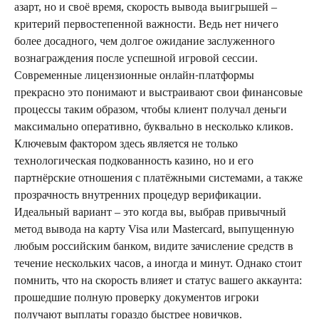
азарт, но и своё время, скорость вывода выигрышей –
критерий первостепенной важности. Ведь нет ничего
более досадного, чем долгое ожидание заслуженного
вознаграждения после успешной игровой сессии.
Современные лицензионные онлайн-платформы
прекрасно это понимают и выстраивают свои финансовые
процессы таким образом, чтобы клиент получал деньги
максимально оперативно, буквально в несколько кликов.
Ключевым фактором здесь является не только
технологическая подкованность казино, но и его
партнёрские отношения с платёжными системами, а также
прозрачность внутренних процедур верификации.
Идеальный вариант – это когда вы, выбрав привычный
метод вывода на карту Visa или Mastercard, выпущенную
любым российским банком, видите зачисление средств в
течение нескольких часов, а иногда и минут. Однако стоит
помнить, что на скорость влияет и статус вашего аккаунта:
прошедшие полную проверку документов игроки
получают выплаты гораздо быстрее новичков.