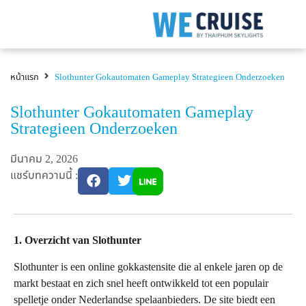
หน้าแรก
Slothunter Gokautomaten Gameplay Strategieen Onderzoeken
Slothunter Gokautomaten Gameplay
Strategieen Onderzoeken
มีนาคม 2, 2026
แชร์บทความนี้ :
1. Overzicht van Slothunter
Slothunter is een online gokkastensite die al enkele jaren op de
markt bestaat en zich snel heeft ontwikkeld tot een populair
spelletje onder Nederlandse spelaanbieders. De site biedt een