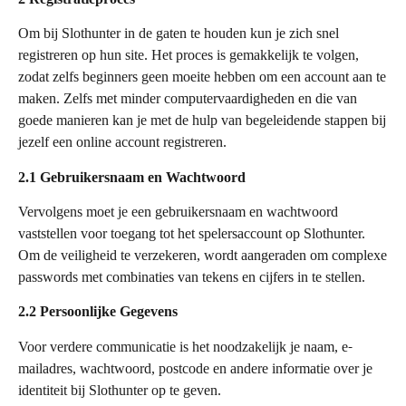
Om bij Slothunter in de gaten te houden kun je zich snel
registreren op hun site. Het proces is gemakkelijk te volgen,
zodat zelfs beginners geen moeite hebben om een account aan te
maken. Zelfs met minder computervaardigheden en die van
goede manieren kan je met de hulp van begeleidende stappen bij
jezelf een online account registreren.
2.1 Gebruikersnaam en Wachtwoord
Vervolgens moet je een gebruikersnaam en wachtwoord
vaststellen voor toegang tot het spelersaccount op Slothunter.
Om de veiligheid te verzekeren, wordt aangeraden om complexe
passwords met combinaties van tekens en cijfers in te stellen.
2.2 Persoonlijke Gegevens
Voor verdere communicatie is het noodzakelijk je naam, e-
mailadres, wachtwoord, postcode en andere informatie over je
identiteit bij Slothunter op te geven.