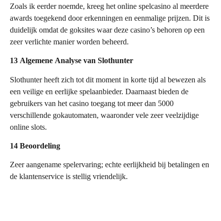
Zoals ik eerder noemde, kreeg het online spelcasino al meerdere
awards toegekend door erkenningen en eenmalige prijzen. Dit is
duidelijk omdat de goksites waar deze casino’s behoren op een
zeer verlichte manier worden beheerd.
13 Algemene Analyse van Slothunter
Slothunter heeft zich tot dit moment in korte tijd al bewezen als
een veilige en eerlijke spelaanbieder. Daarnaast bieden de
gebruikers van het casino toegang tot meer dan 5000
verschillende gokautomaten, waaronder vele zeer veelzijdige
online slots.
14 Beoordeling
Zeer aangename spelervaring; echte eerlijkheid bij betalingen en
de klantenservice is stellig vriendelijk.