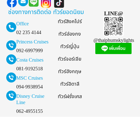
ช่องทางการติดต่อ
ทัวร์ยอดนิยม
LINE@
ทัวร์สิงคโปร์
Office
02 235 4144
ทัวร์ฮ่องกง
@thaiphumskylights
Princess Cruises
ทัวร์ญี่ปุ่น
092-6997999
ทัวร์จอร์เจีย
Costa Cruises
081-9192518
ทัวร์อังกฤษ
MSC Cruises
ทัวร์อิตาลี
094-9938954
Disney Cruise
ทัวร์ฝรั่งเศส
Line
062-4955155
Copyright © 2026 Thaiphum Skylights Co.,Ltd., All Rights Reserved