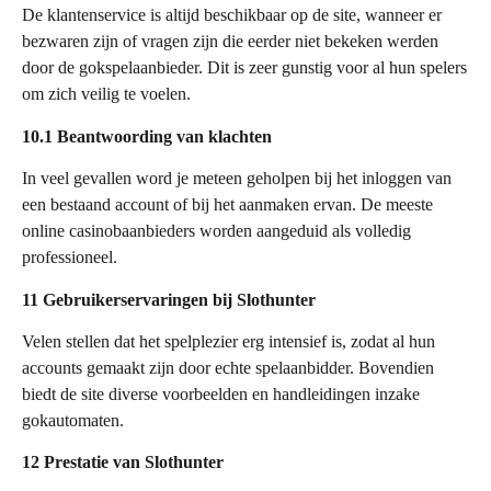
De klantenservice is altijd beschikbaar op de site, wanneer er
bezwaren zijn of vragen zijn die eerder niet bekeken werden
door de gokspelaanbieder. Dit is zeer gunstig voor al hun spelers
om zich veilig te voelen.
10.1 Beantwoording van klachten
In veel gevallen word je meteen geholpen bij het inloggen van
een bestaand account of bij het aanmaken ervan. De meeste
online casinobaanbieders worden aangeduid als volledig
professioneel.
11 Gebruikerservaringen bij Slothunter
Velen stellen dat het spelplezier erg intensief is, zodat al hun
accounts gemaakt zijn door echte spelaanbidder. Bovendien
biedt de site diverse voorbeelden en handleidingen inzake
gokautomaten.
12 Prestatie van Slothunter