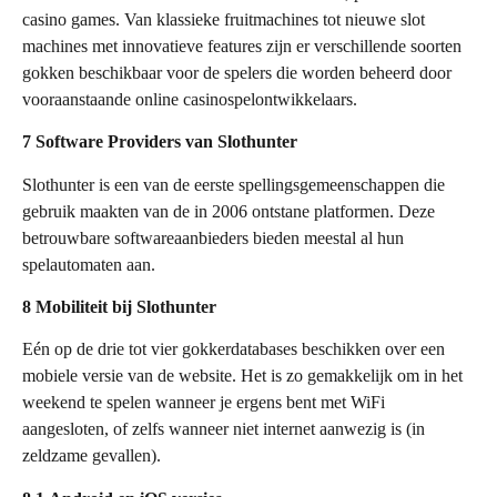
casino games. Van klassieke fruitmachines tot nieuwe slot
machines met innovatieve features zijn er verschillende soorten
gokken beschikbaar voor de spelers die worden beheerd door
vooraanstaande online casinospelontwikkelaars.
7 Software Providers van Slothunter
Slothunter is een van de eerste spellingsgemeenschappen die
gebruik maakten van de in 2006 ontstane platformen. Deze
betrouwbare softwareaanbieders bieden meestal al hun
spelautomaten aan.
8 Mobiliteit bij Slothunter
Eén op de drie tot vier gokkerdatabases beschikken over een
mobiele versie van de website. Het is zo gemakkelijk om in het
weekend te spelen wanneer je ergens bent met WiFi
aangesloten, of zelfs wanneer niet internet aanwezig is (in
zeldzame gevallen).